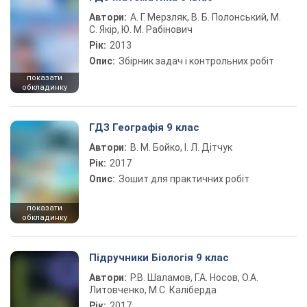
Автори:
А. Г. Мерзляк, В. Б. Полонський, М.
С. Якір, Ю. М. Рабінович
Рік:
2013
Опис:
Збірник задач і контрольних робіт
показати
обкладинку
ГДЗ Географія 9 клас
Автори:
В. М. Бойко, І. Л. Дітчук
Рік:
2017
Опис:
Зошит для практичних робіт
показати
обкладинку
Підручники Біологія 9 клас
Автори:
Р.В. Шаламов, Г.А. Носов, О.А.
Литовченко, М.С. Каліберда
Рік:
2017