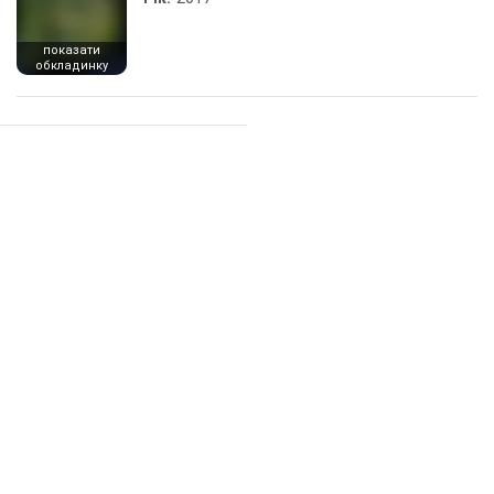
показати
обкладинку