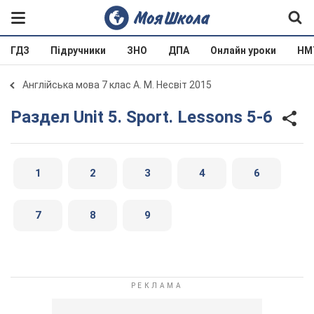
ГДЗ
Підручники
ЗНО
ДПА
Онлайн уроки
НМ
Англійська мова 7 клас А. М. Несвіт 2015
Раздел Unit 5. Sport. Lessons 5-6
1
2
3
4
6
7
8
9