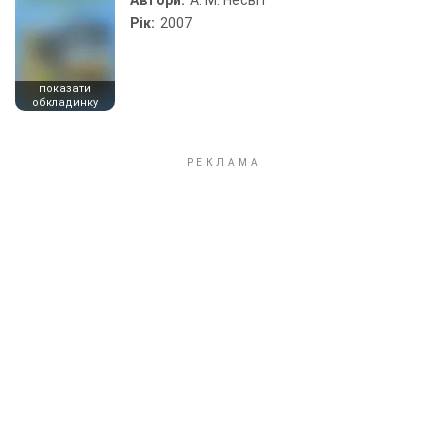
Автори:
А. М. Несвіт
Рік:
2007
показати
обкладинку