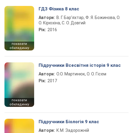
ГДЗ Фізика 8 клас
Автори:
В. Г. Бар’яхтар, Ф. Я. Божинова, О.
О. Кірюхіна, С. О. Довгий
Рік:
2016
показати
обкладинку
Підручники Всесвітня історія 9 клас
Автори:
О.О. Мартинюк, О. О. Гісем
Рік:
2017
показати
обкладинку
Підручники Біологія 9 клас
Автори:
К.М. Задорожній