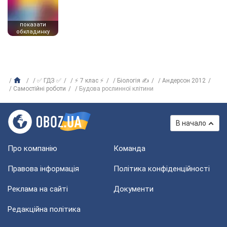
показати
обкладинку
✅ ГДЗ ✅
⚡ 7 клас ⚡
Біологія ✍
Андерсон 2012
Самостійні роботи
Будова рослинної клітини
В начало
Про компанію
Команда
Правова інформація
Політика конфіденційності
Реклама на сайті
Документи
Редакційна політика