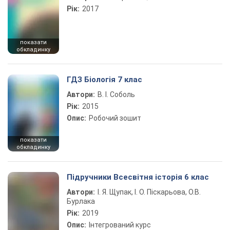
Рік:
2017
показати
обкладинку
ГДЗ Біологія 7 клас
Автори:
В. І. Соболь
Рік:
2015
Опис:
Робочий зошит
показати
обкладинку
Підручники Всесвітня історія 6 клас
Автори:
І. Я. Щупак, І. О. Піскарьова, О.В.
Бурлака
Рік:
2019
Опис:
Інтегрований курс