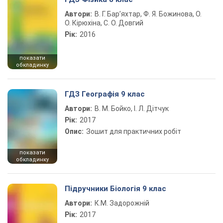
Автори:
В. Г. Бар’яхтар, Ф. Я. Божинова, О.
О. Кірюхіна, С. О. Довгий
Рік:
2016
показати
обкладинку
ГДЗ Географія 9 клас
Автори:
В. М. Бойко, І. Л. Дітчук
Рік:
2017
Опис:
Зошит для практичних робіт
показати
обкладинку
Підручники Біологія 9 клас
Автори:
К.М. Задорожній
Рік:
2017