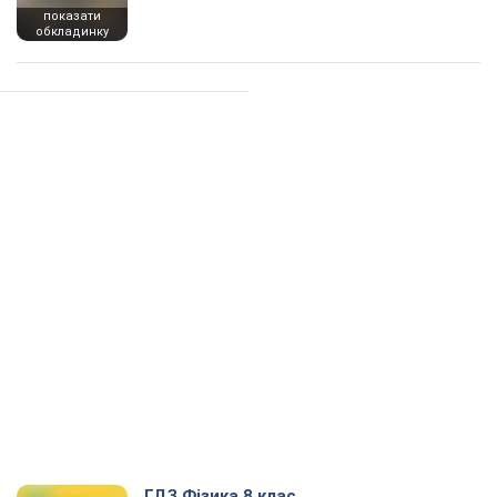
показати
обкладинку
ГДЗ Фізика 8 клас