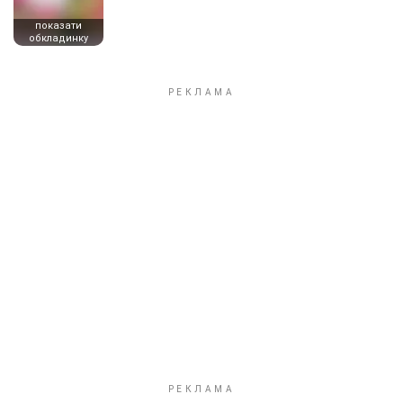
показати
обкладинку