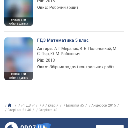
Рік:
2015
Опис:
Робочий зошит
показати
обкладинку
ГДЗ Математика 5 клас
Автори:
А. Г. Мерзляк, В. Б. Полонський, М.
С. Якір, Ю. М. Рабінович
Рік:
2013
Опис:
Збірник задач і контрольних робіт
показати
обкладинку
✅ ГДЗ ✅
⚡ 7 клас ⚡
Біологія ✍
Андерсон 2015
Сторінки 21-40
Сторінка 40