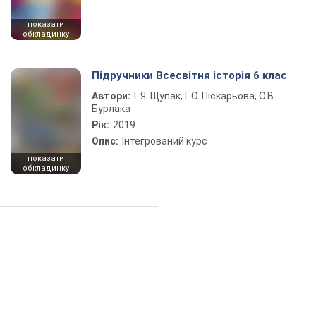
показати
обкладинку
Підручники Всесвітня історія 6 клас
Автори:
І. Я. Щупак, І. О. Піскарьова, О.В.
Бурлака
Рік:
2019
Опис:
Інтегрований курс
показати
обкладинку