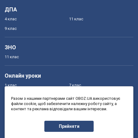
ДПА
4 клас
11 клас
9 клас
ЗНО
11 клас
Онлайн уроки
1 клас
7 клас
2 клас
8 клас
Разом з нашими партнерами сайт OBOZ.UA використовує
файли cookie, щоб забезпечити належну роботу сайту, а
3 клас
9 клас
контент та реклама відповідали вашим інтересам.
4 клас
10 клас
5 клас
11 клас
Прийняти
6 клас