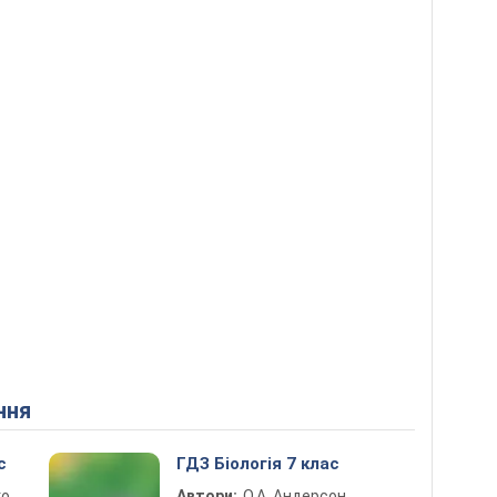
ння
с
ГДЗ Біологія 7 клас
ко
Автори:
О.А. Андерсон