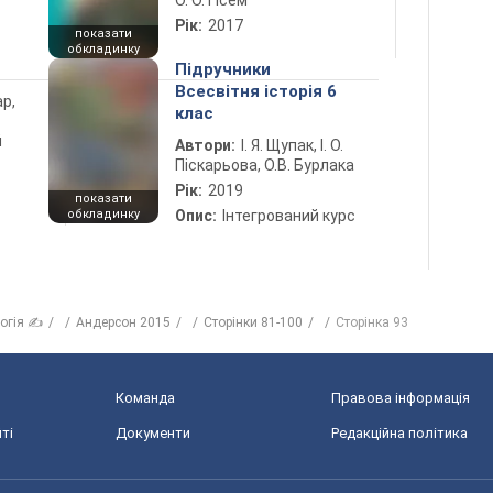
О. О. Гісем
Рік:
2017
показати
обкладинку
Підручники
Всесвітня історія 6
ар,
клас
й
Автори:
І. Я. Щупак, І. О.
Піскарьова, О.В. Бурлака
Рік:
2019
показати
обкладинку
Опис:
Інтегрований курс
логія ✍
Андерсон 2015
Сторінки 81-100
Сторінка 93
Команда
Правова інформація
ті
Документи
Редакційна політика