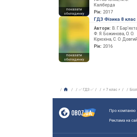
Каліберда
показати
Рік:
2017
обкладинку
ГДЗ Фізика 8 клас
Автори:
В. Г. Бар’яхт
Ф. Я. Божинова, О. О.
Кірюхіна, С. О. Довги
Рік:
2016
показати
обкладинку
✅ ГДЗ ✅
⚡ 7 клас ⚡
Біо
Про компанію
Реклама на сай