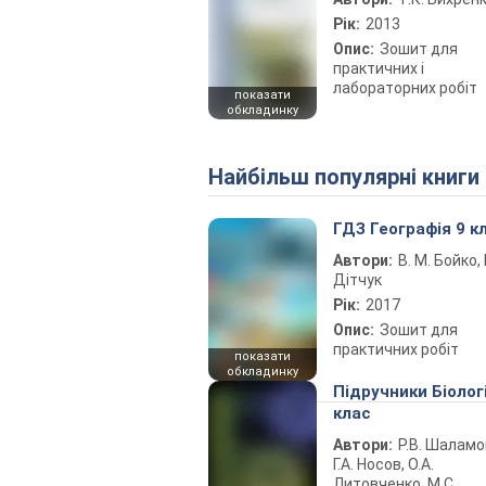
Рік:
2013
Опис:
Зошит для
практичних і
лабораторних робіт
показати
обкладинку
Найбільш популярні книги
ГДЗ Географія 9 к
Автори:
В. М. Бойко, І
Дітчук
Рік:
2017
Опис:
Зошит для
практичних робіт
показати
обкладинку
Підручники Біолог
клас
Автори:
Р.В. Шаламо
Г.А. Носов, О.А.
Литовченко, М.С.