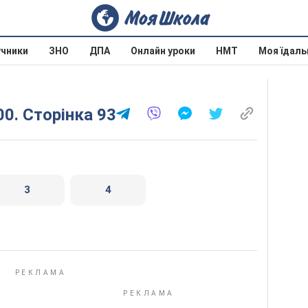
учники
ЗНО
ДПА
Онлайн уроки
НМТ
Моя їдаль
00. Сторінка 93
3
4