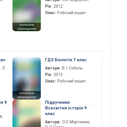
Рік:
2012
Опис:
Робочий зошит
показати
обкладинку
лас
ГДЗ Біологія 7 клас
. Л.
Автори:
В. І. Соболь
Рік:
2015
Опис:
Робочий зошит
показати
обкладинку
ія 9
Підручники
Всесвітня історія 9
клас
в,
Автори:
О.О. Мартинюк,