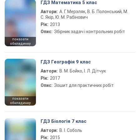
ГДЗ Математика 5 клас
Автори:
А. Г. Мерзляк, В. Б. Полонський, М.
С. Якір, Ю. М. Рабінович
Рік:
2013
Опис:
Збірник задач і контрольних робіт
показати
обкладинку
ГДЗ Географія 9 клас
Автори:
В. М. Бойко, І. Л. Дітчук
Рік:
2017
Опис:
Зошит для практичних робіт
показати
обкладинку
ГДЗ Біологія 7 клас
Автори:
В. І. Соболь
Рік:
2015