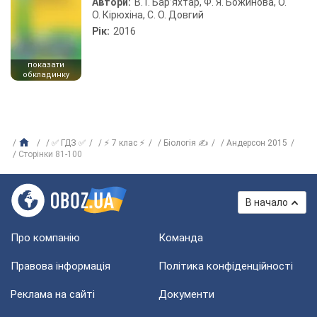
Автори:
В. Г. Бар’яхтар, Ф. Я. Божинова, О.
О. Кірюхіна, С. О. Довгий
Рік:
2016
показати
обкладинку
✅ ГДЗ ✅
⚡ 7 клас ⚡
Біологія ✍
Андерсон 2015
Сторінки 81-100
В начало
Про компанію
Команда
Правова інформація
Політика конфіденційності
Реклама на сайті
Документи