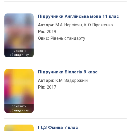
Підручники Англійська мова 11 клас
Автори:
М.А. Нерсісян, А. О. Піроженко
Рік:
2019
Опис:
Рівень стандарту
показати
обкладинку
Підручники Біологія 9 клас
Автори:
К.М. Задорожній
Рік:
2017
показати
обкладинку
ГДЗ Фізика 7 клас