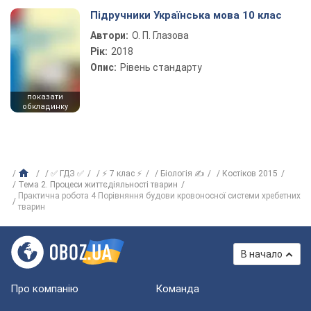
Підручники Українська мова 10 клас
Автори:
О. П. Глазова
Рік:
2018
Опис:
Рівень стандарту
показати
обкладинку
✅ ГДЗ ✅
⚡ 7 клас ⚡
Біологія ✍
Костіков 2015
Тема 2. Процеси життєдіяльності тварин
Практична робота 4 Порівняння будови кровоносної системи хребетних
тварин
В начало
Про компанію
Команда