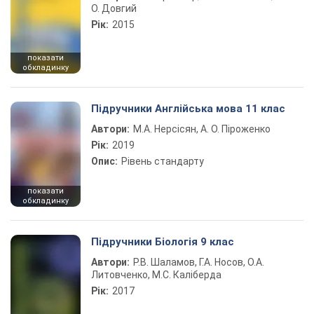
О. Довгий
Рік:
2015
показати
обкладинку
Підручники Англійська мова 11 клас
Автори:
М.А. Нерсісян, А. О. Піроженко
Рік:
2019
Опис:
Рівень стандарту
показати
обкладинку
Підручники Біологія 9 клас
Автори:
Р.В. Шаламов, Г.А. Носов, О.А.
Литовченко, М.С. Каліберда
Рік:
2017