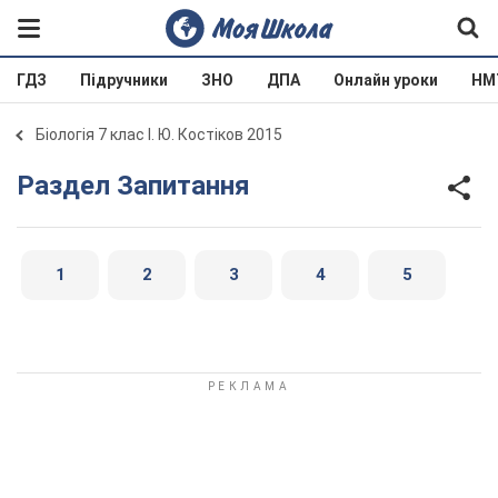
ГДЗ
Підручники
ЗНО
ДПА
Онлайн уроки
НМ
Біологія 7 клас І. Ю. Костіков 2015
Раздел Запитання
1
2
3
4
5