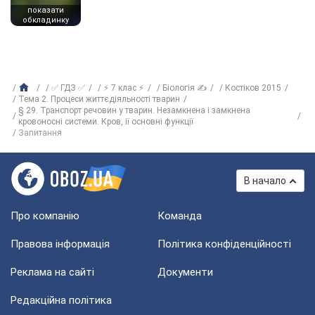
показати
обкладинку
✅ ГДЗ ✅
⚡ 7 клас ⚡
Біологія ✍
Костіков 2015
Тема 2. Процеси життєдіяльності тварин
§ 29. Транспорт речовин у тварин. Незамкнена і замкнена
кровоносні системи. Кров, ії основні функції
Запитання
В начало
Про компанію
Команда
Правова інформація
Політика конфіденційності
Реклама на сайті
Документи
Редакційна політика