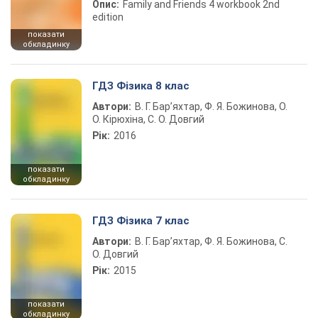
Опис:
Family and Friends 4 workbook 2nd
edition
показати
обкладинку
ГДЗ Фізика 8 клас
Автори:
В. Г. Бар’яхтар, Ф. Я. Божинова, О.
О. Кірюхіна, С. О. Довгий
Рік:
2016
показати
обкладинку
ГДЗ Фізика 7 клас
Автори:
В. Г. Бар’яхтар, Ф. Я. Божинова, С.
О. Довгий
Рік:
2015
показати
обкладинку