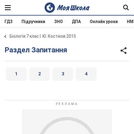
ГДЗ
Підручники
ЗНО
ДПА
Онлайн уроки
НМ
Біологія 7 клас І. Ю. Костіков 2015
Раздел Запитання
1
2
3
4