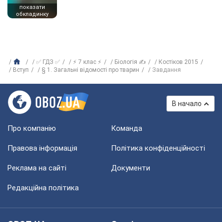
показати
обкладинку
✅ ГДЗ ✅
⚡ 7 клас ⚡
Біологія ✍
Костіков 2015
Вступ
§ 1. Загальні відомості про тварин
Завдання
В начало
Про компанію
Команда
Правова інформація
Політика конфіденційності
Реклама на сайті
Документи
Редакційна політика