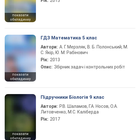
Рік:
2015
показати
обкладинку
ГДЗ Математика 5 клас
Автори:
А. Г. Мерзляк, В. Б. Полонський, М.
С. Якір, Ю. М. Рабінович
Рік:
2013
Опис:
Збірник задач і контрольних робіт
показати
обкладинку
Підручники Біологія 9 клас
Автори:
Р.В. Шаламов, Г.А. Носов, О.А.
Литовченко, М.С. Каліберда
Рік:
2017
показати
обкладинку