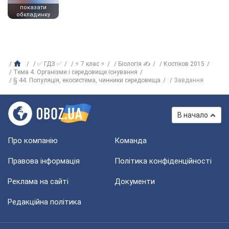
показати
обкладинку
✅ ГДЗ ✅
⚡ 7 клас ⚡
Біологія ✍
Костіков 2015
Тема 4. Організми і середовище існування
§ 44. Популяція, екосистема, чинники середовища
Завдання
В начало
Про компанію
Команда
Правова інформація
Політика конфіденційності
Реклама на сайті
Документи
Редакційна політика