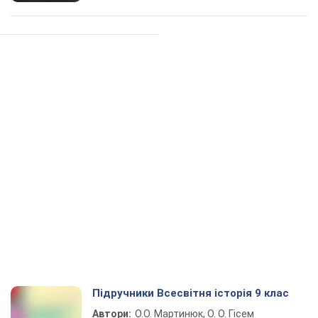
Підручники Всесвітня історія 9 клас
Автори:
О.О. Мартинюк, О. О. Гісем