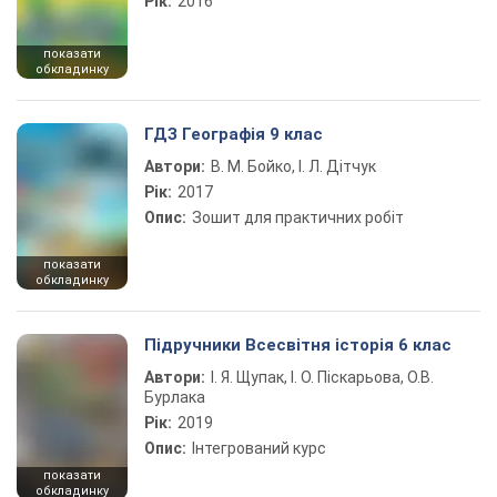
Рік:
2016
показати
обкладинку
ГДЗ Географія 9 клас
Автори:
В. М. Бойко, І. Л. Дітчук
Рік:
2017
Опис:
Зошит для практичних робіт
показати
обкладинку
Підручники Всесвітня історія 6 клас
Автори:
І. Я. Щупак, І. О. Піскарьова, О.В.
Бурлака
Рік:
2019
Опис:
Інтегрований курс
показати
обкладинку