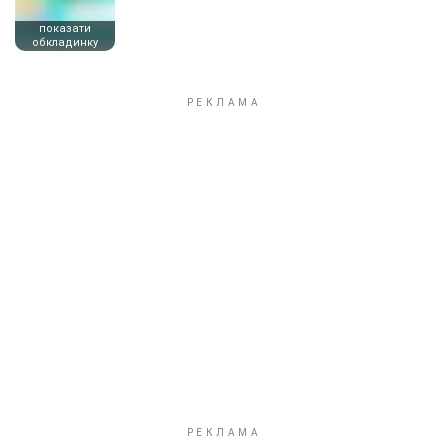
показати
обкладинку