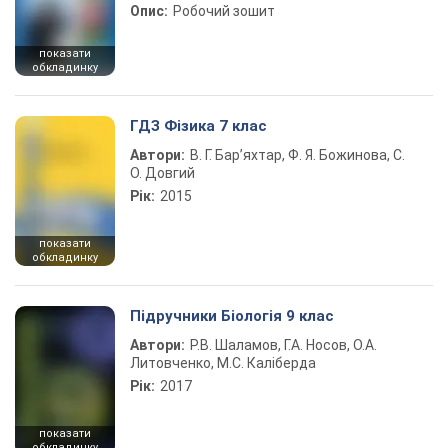
Опис:
Робочий зошит
показати
обкладинку
ГДЗ Фізика 7 клас
Автори:
В. Г. Бар’яхтар, Ф. Я. Божинова, С.
О. Довгий
Рік:
2015
показати
обкладинку
Підручники Біологія 9 клас
Автори:
Р.В. Шаламов, Г.А. Носов, О.А.
Литовченко, М.С. Каліберда
Рік:
2017
показати
обкладинку