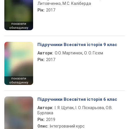
Литовченко, М.С. Каліберда
Рік:
2017
показати
обкладинку
Підручники Всесвітня історія 9 клас
Автори:
О.О. Мартинюк, О. О. Гісем
Рік:
2017
показати
обкладинку
Підручники Всесвітня історія 6 клас
Автори:
І. Я. Щупак, І. О. Піскарьова, О.В.
Бурлака
Рік:
2019
Опис:
Інтегрований курс