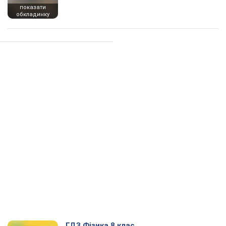
показати
обкладинку
ГДЗ Фізика 8 клас