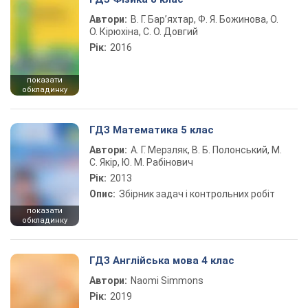
Автори:
В. Г. Бар’яхтар, Ф. Я. Божинова, О.
О. Кірюхіна, С. О. Довгий
Рік:
2016
показати
обкладинку
ГДЗ Математика 5 клас
Автори:
А. Г. Мерзляк, В. Б. Полонський, М.
С. Якір, Ю. М. Рабінович
Рік:
2013
Опис:
Збірник задач і контрольних робіт
показати
обкладинку
ГДЗ Англійська мова 4 клас
Автори:
Naomi Simmons
Рік:
2019