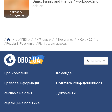
Опис:
Family and Friends 4 workbook 2nd
edition
показати
обкладинку
✅ ГДЗ ✅
⚡ 7 клас ⚡
Біологія ✍
Котик 2011
Розділ 1. Рослини
Ріст і розвиток рослин
В начало
Про компанію
Команда
Правова інформація
Політика конфіденційності
Реклама на сайті
Документи
Редакційна політика