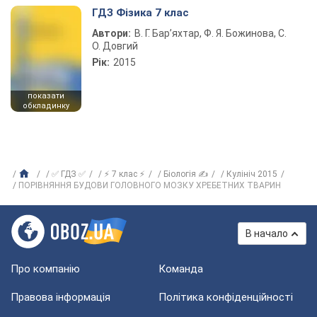
ГДЗ Фізика 7 клас
Автори:
В. Г. Бар’яхтар, Ф. Я. Божинова, С.
О. Довгий
Рік:
2015
показати
обкладинку
✅ ГДЗ ✅
⚡ 7 клас ⚡
Біологія ✍
Кулініч 2015
ПОРІВНЯННЯ БУДОВИ ГОЛОВНОГО МОЗКУ ХРЕБЕТНИХ ТВАРИН
В начало
Про компанію
Команда
Правова інформація
Політика конфіденційності