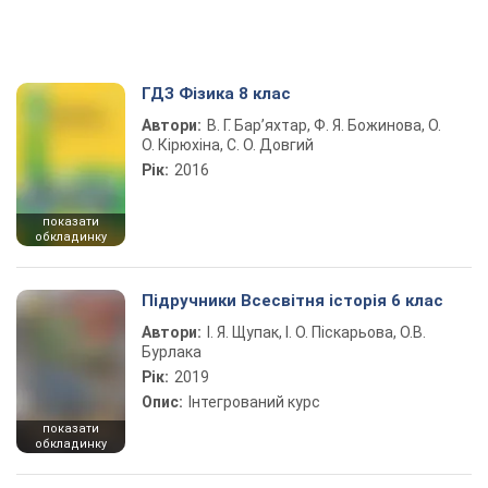
ГДЗ Фізика 8 клас
Автори:
В. Г. Бар’яхтар, Ф. Я. Божинова, О.
О. Кірюхіна, С. О. Довгий
Рік:
2016
показати
обкладинку
Підручники Всесвітня історія 6 клас
Автори:
І. Я. Щупак, І. О. Піскарьова, О.В.
Бурлака
Рік:
2019
Опис:
Інтегрований курс
показати
обкладинку