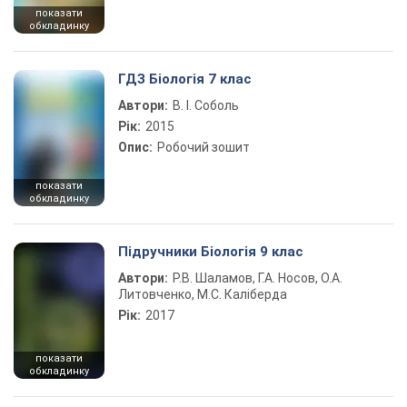
показати
обкладинку
ГДЗ Біологія 7 клас
Автори:
В. І. Соболь
Рік:
2015
Опис:
Робочий зошит
показати
обкладинку
Підручники Біологія 9 клас
Автори:
Р.В. Шаламов, Г.А. Носов, О.А.
Литовченко, М.С. Каліберда
Рік:
2017
показати
обкладинку