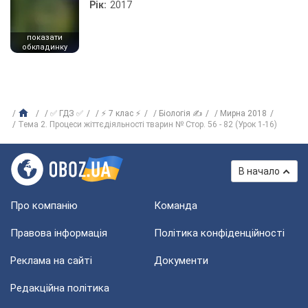
Рік:
2017
показати
обкладинку
✅ ГДЗ ✅
⚡ 7 клас ⚡
Біологія ✍
Мирна 2018
Тема 2. Процеси жіттєдіяльності тварин № Стор. 56 - 82 (Урок 1-16)
В начало
Про компанію
Команда
Правова інформація
Політика конфіденційності
Реклама на сайті
Документи
Редакційна політика