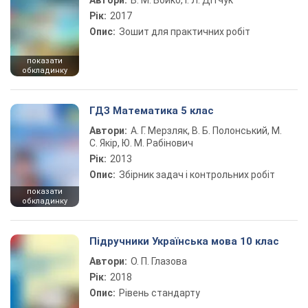
Автори:
В. М. Бойко, І. Л. Дітчук
Рік:
2017
Опис:
Зошит для практичних робіт
показати
обкладинку
ГДЗ Математика 5 клас
Автори:
А. Г. Мерзляк, В. Б. Полонський, М.
С. Якір, Ю. М. Рабінович
Рік:
2013
Опис:
Збірник задач і контрольних робіт
показати
обкладинку
Підручники Українська мова 10 клас
Автори:
О. П. Глазова
Рік:
2018
Опис:
Рівень стандарту