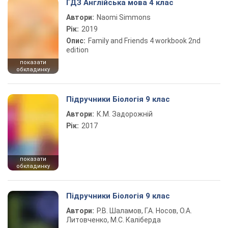
ГДЗ Англійська мова 4 клас
Автори:
Naomi Simmons
Рік:
2019
Опис:
Family and Friends 4 workbook 2nd
edition
показати
обкладинку
Підручники Біологія 9 клас
Автори:
К.М. Задорожній
Рік:
2017
показати
обкладинку
Підручники Біологія 9 клас
Автори:
Р.В. Шаламов, Г.А. Носов, О.А.
Литовченко, М.С. Каліберда