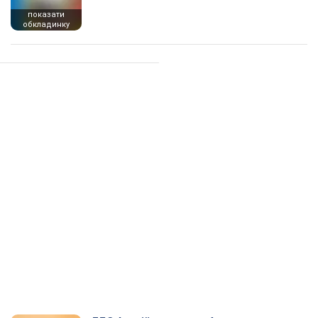
показати
обкладинку