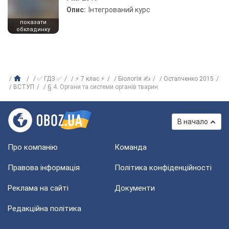
Опис:
Інтегрований курс
показати
обкладинку
✅ ГДЗ ✅
⚡ 7 клас ⚡
Біологія ✍
Остапченко 2015
ВСТУП
§ 4. Органи та системи органів тварин
В начало
Про компанію
Команда
Правова інформація
Політика конфіденційності
Реклама на сайті
Документи
Редакційна політика