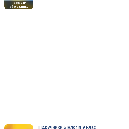
показати
обкладинку
Підручники Біологія 9 клас