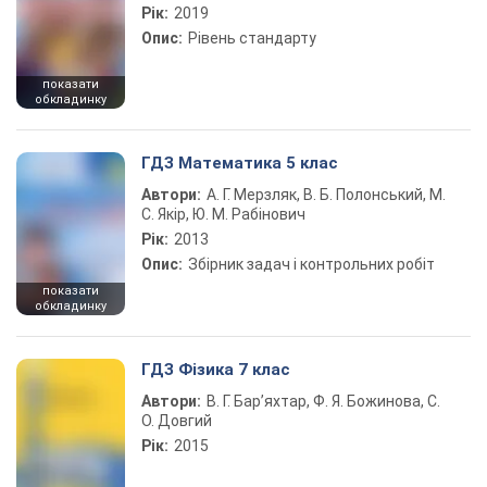
Рік:
2019
Опис:
Рівень стандарту
показати
обкладинку
ГДЗ Математика 5 клас
Автори:
А. Г. Мерзляк, В. Б. Полонський, М.
С. Якір, Ю. М. Рабінович
Рік:
2013
Опис:
Збірник задач і контрольних робіт
показати
обкладинку
ГДЗ Фізика 7 клас
Автори:
В. Г. Бар’яхтар, Ф. Я. Божинова, С.
О. Довгий
Рік:
2015