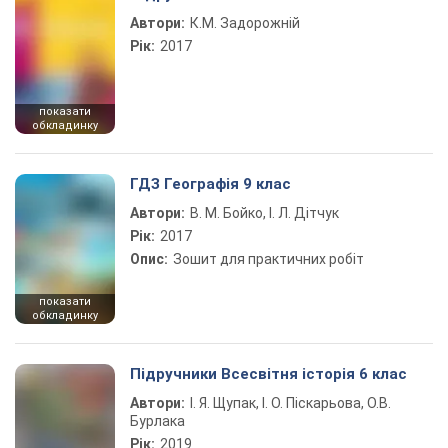
Автори:
К.М. Задорожній
Рік:
2017
показати
обкладинку
ГДЗ Географія 9 клас
Автори:
В. М. Бойко, І. Л. Дітчук
Рік:
2017
Опис:
Зошит для практичних робіт
показати
обкладинку
Підручники Всесвітня історія 6 клас
Автори:
І. Я. Щупак, І. О. Піскарьова, О.В.
Бурлака
Рік:
2019