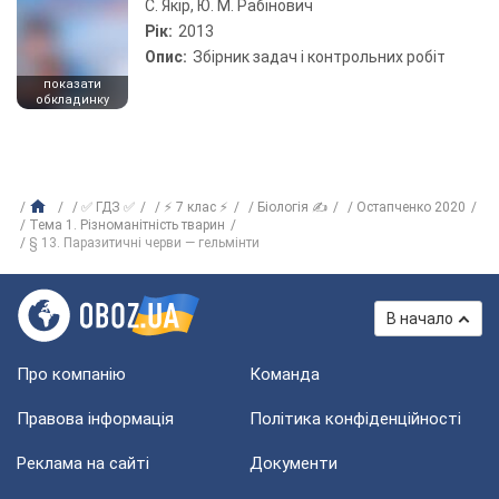
С. Якір, Ю. М. Рабінович
Рік:
2013
Опис:
Збірник задач і контрольних робіт
показати
обкладинку
✅ ГДЗ ✅
⚡ 7 клас ⚡
Біологія ✍
Остапченко 2020
Тема 1. Різноманітність тварин
§ 13. Паразитичні черви — гельмінти
В начало
Про компанію
Команда
Правова інформація
Політика конфіденційності
Реклама на сайті
Документи