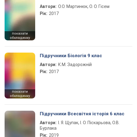
Автори:
О.О. Мартинюк, О. О. Гісем
Рік:
2017
показати
обкладинку
Підручники Біологія 9 клас
Автори:
К.М. Задорожній
Рік:
2017
показати
обкладинку
Підручники Всесвітня історія 6 клас
Автори:
І. Я. Щупак, І. О. Піскарьова, О.В.
Бурлака
Рік:
2019