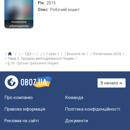
Рік:
2015
Опис:
Робочий зошит
показати
обкладинку
✅ ГДЗ ✅
⚡ 7 клас ⚡
Біологія ✍
Остапченко 2020
Тема 2. Процеси життєдіяльності тварин
§ 28. Органи травлення тварин
В начало
Про компанію
Команда
Правова інформація
Політика конфіденційності
Реклама на сайті
Документи