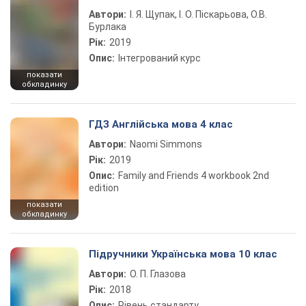
Автори:
І. Я. Щупак, І. О. Піскарьова, О.В.
Бурлака
Рік:
2019
Опис:
Інтегрований курс
показати
обкладинку
ГДЗ Англійська мова 4 клас
Автори:
Naomi Simmons
Рік:
2019
Опис:
Family and Friends 4 workbook 2nd
edition
показати
обкладинку
Підручники Українська мова 10 клас
Автори:
О. П. Глазова
Рік:
2018
Опис:
Рівень стандарту