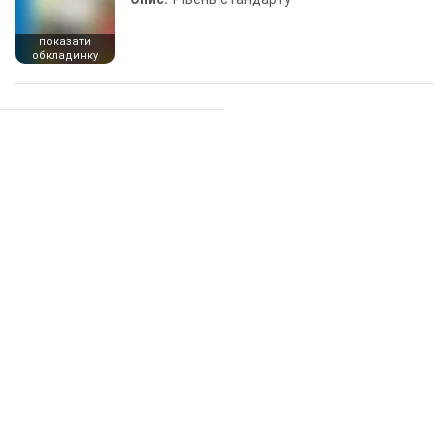
показати
обкладинку