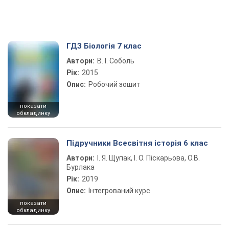
ГДЗ Біологія 7 клас
Автори:
В. І. Соболь
Рік:
2015
Опис:
Робочий зошит
показати
обкладинку
Підручники Всесвітня історія 6 клас
Автори:
І. Я. Щупак, І. О. Піскарьова, О.В.
Бурлака
Рік:
2019
Опис:
Інтегрований курс
показати
обкладинку