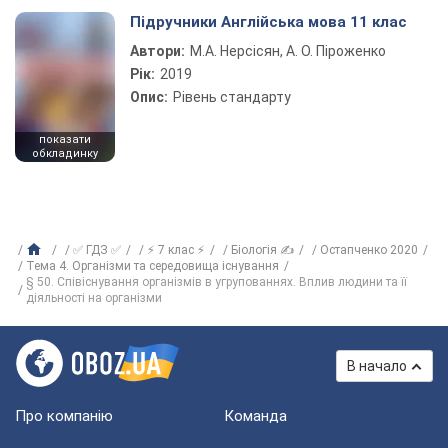
Підручники Англійська мова 11 клас
Автори:
М.А. Нерсісян, А. О. Піроженко
Рік:
2019
Опис:
Рівень стандарту
показати
обкладинку
✅ ГДЗ ✅
⚡ 7 клас ⚡
Біологія ✍
Остапченко 2020
Тема 4. Організми та середовища існування
§ 50. Співіснування організмів в угрупованнях. Вплив людини та її
діяльності на організми
В начало
Про компанію
Команда