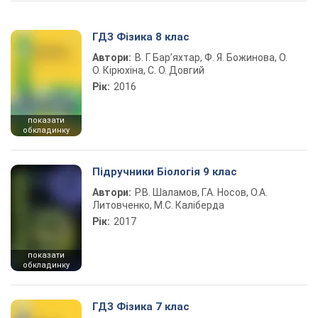
ГДЗ Фізика 8 клас
Автори:
В. Г. Бар’яхтар, Ф. Я. Божинова, О.
О. Кірюхіна, С. О. Довгий
Рік:
2016
показати
обкладинку
Підручники Біологія 9 клас
Автори:
Р.В. Шаламов, Г.А. Носов, О.А.
Литовченко, М.С. Каліберда
Рік:
2017
показати
обкладинку
ГДЗ Фізика 7 клас