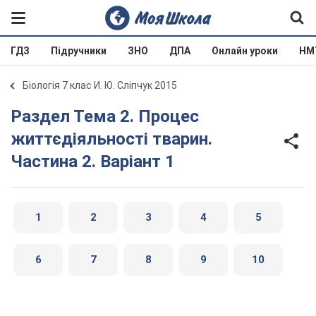
ГДЗ
Підручники
ЗНО
ДПА
Онлайн уроки
НМ
Біологія 7 клас И. Ю. Сліпчук 2015
Раздел Тема 2. Процес
життєдіяльності тварин.
Частина 2. Варіант 1
1
2
3
4
5
6
7
8
9
10