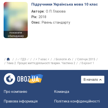
Підручники Українська мова 10 клас
Автори:
О. П. Глазова
Рік:
2018
Опис:
Рівень стандарту
показати
обкладинку
✅ ГДЗ ✅
⚡ 7 клас ⚡
Біологія ✍
Сліпчук 2015
Тема 2. Процес життєдіяльності тварин. Частина 2
Варіант 1
В начало
Про компанію
Команда
Правова інформація
Політика конфіденційності