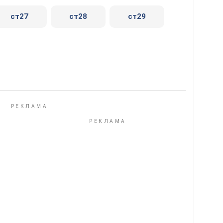
ст27
ст28
ст29