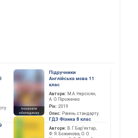
Підручники
0
Англійська мова 11
клас
а
Автори:
М.А. Нерсісян,
А. О. Піроженко
Рік:
2019
рту
показати
обкладинку
Опис:
Рівень стандарту
ГДЗ Фізика 8 клас
9
Автори:
В. Г. Бар’яхтар,
Ф. Я. Божинова, О. О.