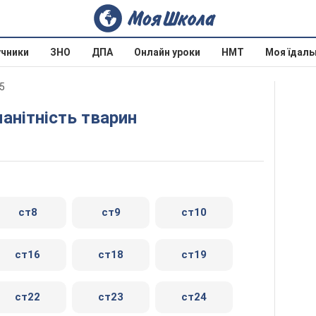
учники
ЗНО
ДПА
Онлайн уроки
НМТ
Моя їдаль
15
манітність тварин
ст8
ст9
ст10
ст16
ст18
ст19
ст22
ст23
ст24