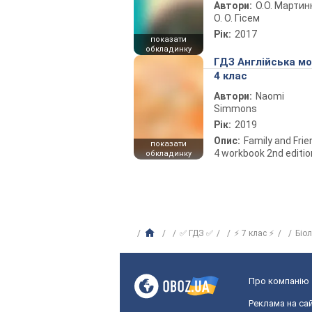
Автори:
О.О. Мартин
О. О. Гісем
Рік:
2017
показати
обкладинку
ГДЗ Англійська м
4 клас
Автори:
Naomi
Simmons
Рік:
2019
Опис:
Family and Fri
показати
4 workbook 2nd editio
обкладинку
✅ ГДЗ ✅
⚡ 7 клас ⚡
Біо
Про компанію
Реклама на сай