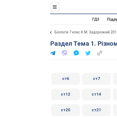
ГДЗ
Підр
Біологія 7 клас К.М. Задорожній 20
Раздел Тема 1. Різно
ст6
ст7
ст12
ст14
ст20
ст21