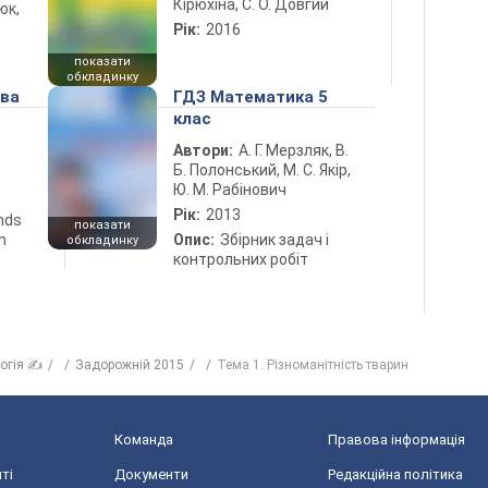
Кірюхіна, С. О. Довгий
юк,
Рік:
2016
показати
обкладинку
ова
ГДЗ Математика 5
клас
Автори:
А. Г. Мерзляк, В.
Б. Полонський, М. С. Якір,
Ю. М. Рабінович
Рік:
2013
ends
показати
n
Опис:
Збірник задач і
обкладинку
контрольних робіт
логія ✍
Задорожній 2015
Тема 1. Різноманітність тварин
Команда
Правова інформація
ті
Документи
Редакційна політика