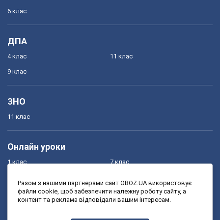
6 клас
ДПА
4 клас
11 клас
9 клас
ЗНО
11 клас
Онлайн уроки
1 клас
7 клас
2 клас
8 клас
Разом з нашими партнерами сайт OBOZ.UA використовує
файли cookie, щоб забезпечити належну роботу сайту, а
3 клас
9 клас
контент та реклама відповідали вашим інтересам.
4 клас
10 клас