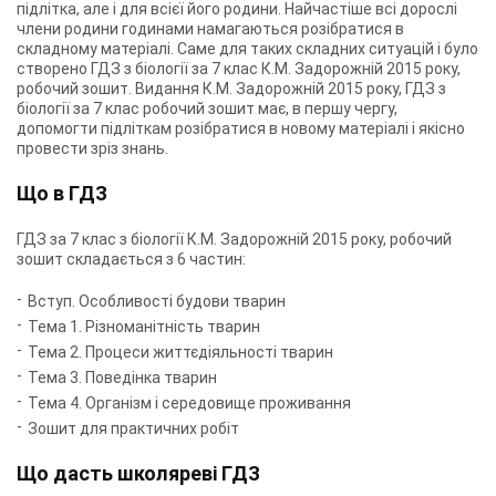
підлітка, але і для всієї його родини. Найчастіше всі дорослі
члени родини годинами намагаються розібратися в
складному матеріалі. Саме для таких складних ситуацій і було
створено ГДЗ з біології за 7 клас К.М. Задорожній 2015 року,
робочий зошит. Видання К.М. Задорожній 2015 року, ГДЗ з
біології за 7 клас робочий зошит має, в першу чергу,
допомогти підліткам розібратися в новому матеріалі і якісно
провести зріз знань.
Що в ГДЗ
ГДЗ за 7 клас з біології К.М. Задорожній 2015 року, робочий
зошит складається з 6 частин:
Вступ. Особливості будови тварин
Тема 1. Різноманітність тварин
Тема 2. Процеси життєдіяльності тварин
Тема 3. Поведінка тварин
Тема 4. Організм і середовище проживання
Зошит для практичних робіт
Що дасть школяреві ГДЗ