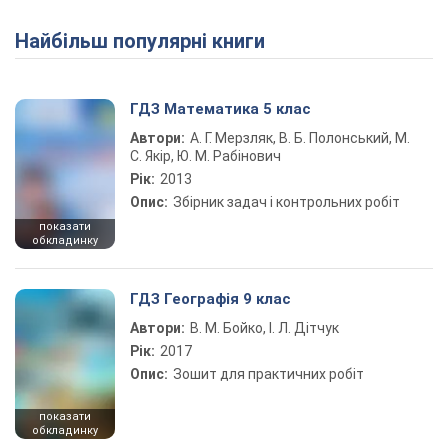
Найбільш популярні книги
ГДЗ Математика 5 клас
Автори:
А. Г. Мерзляк, В. Б. Полонський, М.
С. Якір, Ю. М. Рабінович
Рік:
2013
Опис:
Збірник задач і контрольних робіт
показати
обкладинку
ГДЗ Географія 9 клас
Автори:
В. М. Бойко, І. Л. Дітчук
Рік:
2017
Опис:
Зошит для практичних робіт
показати
обкладинку