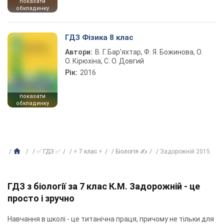
показати
обкладинку
ГДЗ Фізика 8 клас
Автори:
В. Г. Бар’яхтар, Ф. Я. Божинова, О.
О. Кірюхіна, С. О. Довгий
Рік:
2016
показати
обкладинку
✅ ГДЗ ✅
⚡ 7 клас ⚡
Біологія ✍
Задорожній 2015
ГДЗ з біології за 7 клас К.М. Задорожній - це
просто і зручно
Навчання в школі - це титанічна праця, причому не тільки для