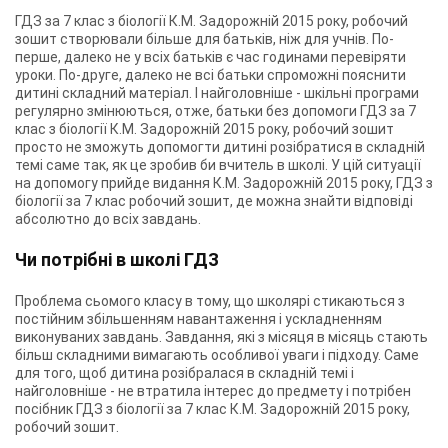
ГДЗ за 7 клас з біології К.М. Задорожній 2015 року, робочий
зошит створювали більше для батьків, ніж для учнів. По-
перше, далеко не у всіх батьків є час годинами перевіряти
уроки. По-друге, далеко не всі батьки спроможні пояснити
дитині складний матеріал. І найголовніше - шкільні програми
регулярно змінюються, отже, батьки без допомоги ГДЗ за 7
клас з біології К.М. Задорожній 2015 року, робочий зошит
просто не зможуть допомогти дитині розібратися в складній
темі саме так, як це зробив би вчитель в школі. У цій ситуації
на допомогу прийде видання К.М. Задорожній 2015 року, ГДЗ з
біології за 7 клас робочий зошит, де можна знайти відповіді
абсолютно до всіх завдань.
Чи потрібні в школі ГДЗ
Проблема сьомого класу в тому, що школярі стикаються з
постійним збільшенням навантаження і ускладненням
виконуваних завдань. Завдання, які з місяця в місяць стають
більш складними вимагають особливої ​​уваги і підходу. Саме
для того, щоб дитина розібралася в складній темі і
найголовніше - не втратила інтерес до предмету і потрібен
посібник ГДЗ з біології за 7 клас К.М. Задорожній 2015 року,
робочий зошит.