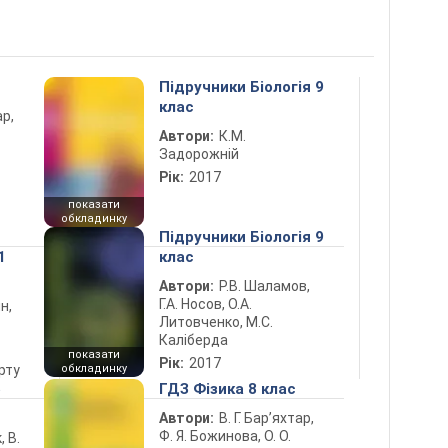
Підручники Біологія 9
клас
ар,
Автори:
К.М.
Задорожній
Рік:
2017
показати
обкладинку
Підручники Біологія 9
1
клас
Автори:
Р.В. Шаламов,
Г.А. Носов, О.А.
н,
Литовченко, М.С.
Каліберда
показати
Рік:
2017
рту
обкладинку
5
ГДЗ Фізика 8 клас
Автори:
В. Г. Бар’яхтар,
Ф. Я. Божинова, О. О.
, В.