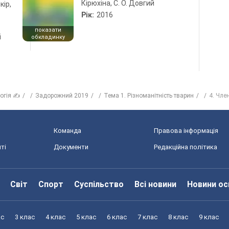
Кірюхіна, С. О. Довгий
кір,
Рік:
2016
показати
і
обкладинку
логія ✍
Задорожний 2019
Тема 1. Різноманітність тварин
4. Чле
Команда
Правова інформація
ті
Документи
Редакційна політика
Світ
Спорт
Суспільство
Всі новини
Новини ос
ас
3 клас
4 клас
5 клас
6 клас
7 клас
8 клас
9 клас