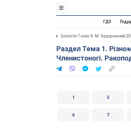
ГДЗ
Підр
Біологія 7 клас К. М. Задорожний 2
Раздел Тема 1. Різноманітність тварин. 4.
Членистоногі. Ракопод
1
2
6
7