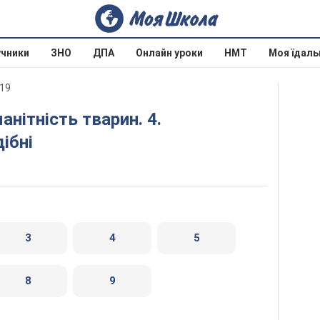
учники
ЗНО
ДПА
Онлайн уроки
НМТ
Моя їдаль
019
ібні
3
4
5
8
9