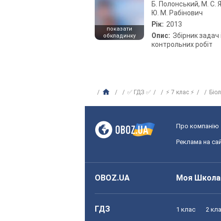
Б. Полонський, М. С. Я
Ю. М. Рабінович
Рік:
2013
показати
Опис:
Збірник задач 
обкладинку
контрольних робіт
✅ ГДЗ ✅
⚡ 7 клас ⚡
Біо
Про компанію
Реклама на сай
OBOZ.UA
Моя Школа
ГДЗ
1 клас
2 кл