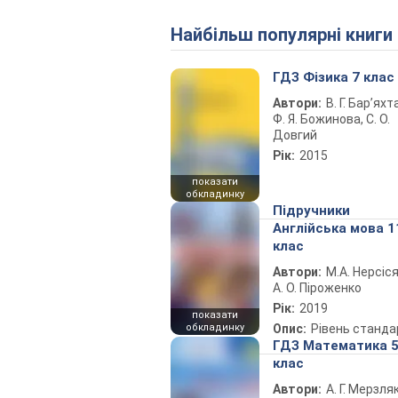
Найбільш популярні книги
ГДЗ Фізика 7 клас
Автори:
В. Г. Бар’яхт
Ф. Я. Божинова, С. О.
Довгий
Рік:
2015
показати
обкладинку
Підручники
Англійська мова 1
клас
Автори:
М.А. Нерсіся
А. О. Піроженко
Рік:
2019
показати
обкладинку
Опис:
Рівень станда
ГДЗ Математика 
клас
Автори:
А. Г. Мерзляк