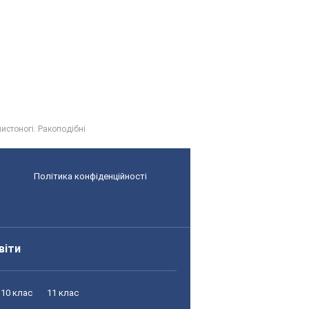
нистоногі. Ракоподібні
Політика конфіденційності
віти
10 клас
11 клас