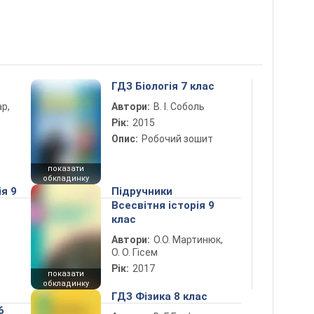
ГДЗ Біологія 7 клас
ар,
Автори:
В. І. Соболь
Рік:
2015
Опис:
Робочий зошит
показати
обкладинку
ія 9
Підручники
Всесвітня історія 9
клас
Автори:
О.О. Мартинюк,
О. О. Гісем
Рік:
2017
показати
обкладинку
ГДЗ Фізика 8 клас
6