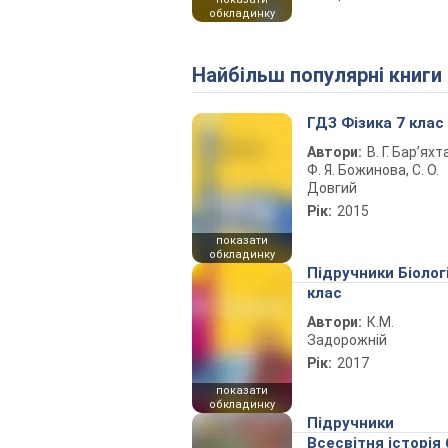
обкладинку
Найбільш популярні книги
ГДЗ Фізика 7 клас
Автори:
В. Г. Бар’яхт
Ф. Я. Божинова, С. О.
Довгий
Рік:
2015
показати
обкладинку
Підручники Біолог
клас
Автори:
К.М.
Задорожній
Рік:
2017
показати
обкладинку
Підручники
Всесвітня історія 