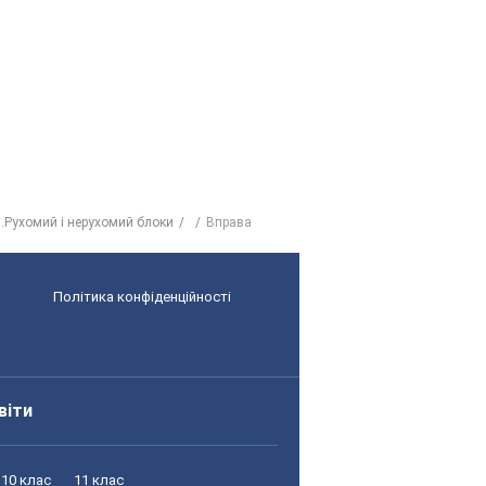
5.Рухомий і нерухомий блоки
Вправа
Політика конфіденційності
віти
10 клас
11 клас