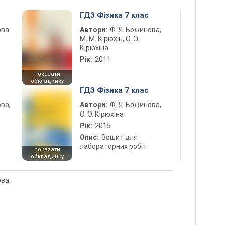
ГДЗ Фізика 7 клас
ова
Автори:
Ф. Я. Божинова,
М. М. Кірюхін, О. О.
Кірюхіна
Рік:
2011
показати
обкладинку
ГДЗ Фізика 7 клас
ова,
Автори:
Ф. Я. Божинова,
О. О. Кірюхіна
Рік:
2015
Опис:
Зошит для
лабораторних робіт
показати
обкладинку
ова,