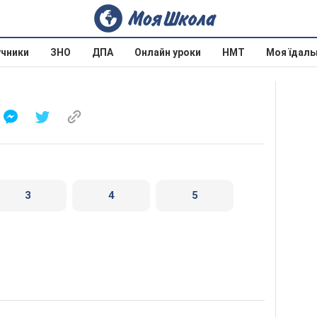
учники
ЗНО
ДПА
Онлайн уроки
НМТ
Моя їдаль
3
4
5