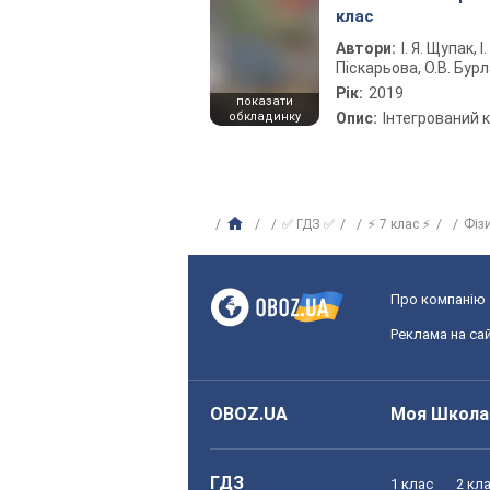
клас
Автори:
І. Я. Щупак, І.
Піскарьова, О.В. Бур
Рік:
2019
показати
обкладинку
Опис:
Інтегрований 
✅ ГДЗ ✅
⚡ 7 клас ⚡
Фіз
Про компанію
Реклама на сай
OBOZ.UA
Моя Школа
ГДЗ
1 клас
2 кл