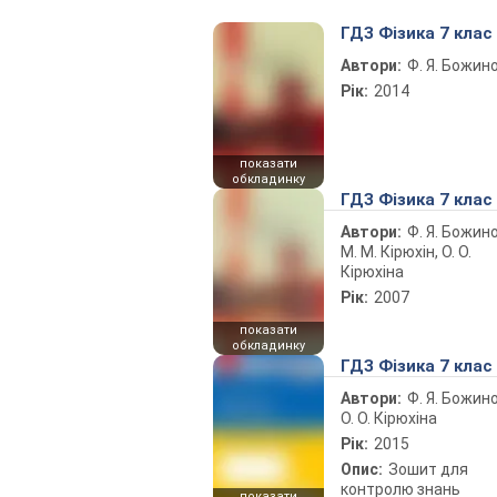
ГДЗ Фізика 7 клас
Автори:
Ф. Я. Божин
Рік:
2014
показати
обкладинку
ГДЗ Фізика 7 клас
Автори:
Ф. Я. Божин
М. М. Кірюхін, О. О.
Кірюхіна
Рік:
2007
показати
обкладинку
ГДЗ Фізика 7 клас
Автори:
Ф. Я. Божин
О. О. Кірюхіна
Рік:
2015
Опис:
Зошит для
контролю знань
показати