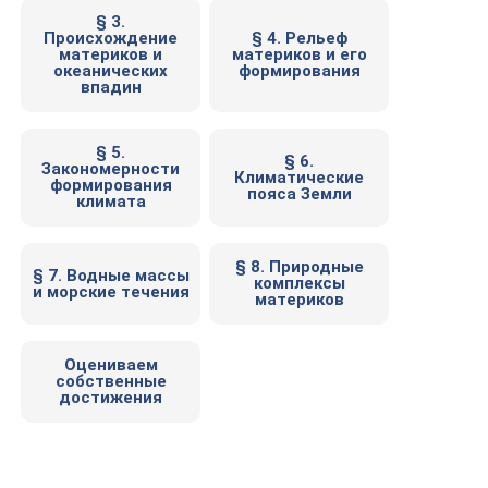
§ 3.
Происхождение
§ 4. Рельеф
материков и
материков и его
океанических
формирования
впадин
§ 5.
§ 6.
Закономерности
Климатические
формирования
пояса Земли
климата
§ 8. Природные
§ 7. Водные массы
комплексы
и морские течения
материков
Оцениваем
собственные
достижения