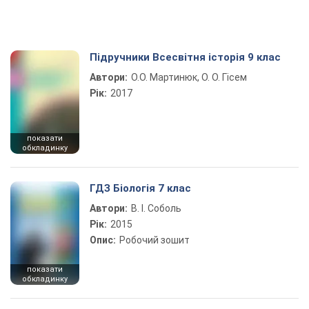
Підручники Всесвітня історія 9 клас
Автори:
О.О. Мартинюк, О. О. Гісем
Рік:
2017
показати
обкладинку
ГДЗ Біологія 7 клас
Автори:
В. І. Соболь
Рік:
2015
Опис:
Робочий зошит
показати
обкладинку