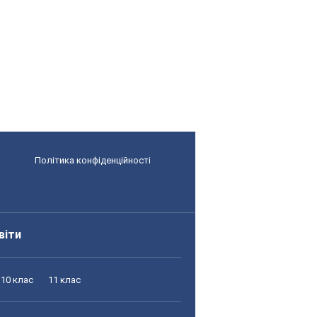
Політика конфіденційності
віти
10 клас
11 клас