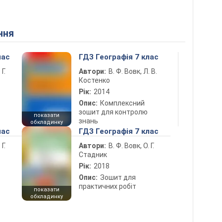
ння
лас
ГДЗ Географія 7 клас
 Г.
Автори:
В. Ф. Вовк, Л. В.
Костенко
Рік:
2014
Опис:
Комплексний
зошит для контролю
показати
знань
обкладинку
лас
ГДЗ Географія 7 клас
 Г.
Автори:
В. Ф. Вовк, О. Г.
Стадник
Рік:
2018
Опис:
Зошит для
практичних робіт
показати
обкладинку