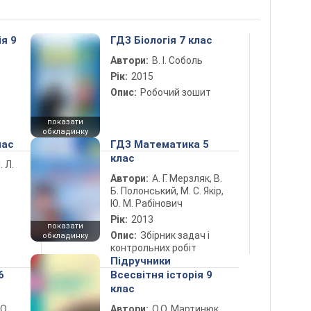
ія 9
ГДЗ Біологія 7 клас
Автори:
В. І. Соболь
Рік:
2015
Опис:
Робочий зошит
показати
обкладинку
лас
ГДЗ Математика 5
клас
. Л.
Автори:
А. Г. Мерзляк, В.
Б. Полонський, М. С. Якір,
Ю. М. Рабінович
Рік:
2013
показати
Опис:
Збірник задач і
обкладинку
контрольних робіт
Підручники
6
Всесвітня історія 9
клас
 О.
Автори:
О.О. Мартинюк,