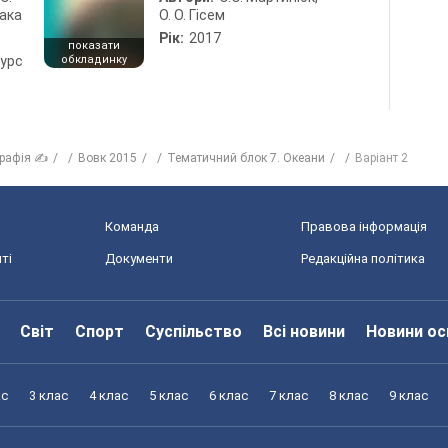
лака
О. О. Гісем
Рік:
2017
показати
курс
обкладинку
графія ✍
Вовк 2015
Тематичний блок 7. Океани
Варіант 2
Команда
Правова інформація
ті
Документи
Редакційна політика
Світ
Спорт
Суспільство
Всі новини
Новини ос
ас
3 клас
4 клас
5 клас
6 клас
7 клас
8 клас
9 клас