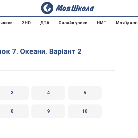
учники
ЗНО
ДПА
Онлайн уроки
НМТ
Моя їдаль
ок 7. Океани. Варіант 2
3
4
5
8
9
10