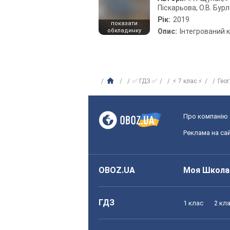
Піскарьова, О.В. Бур
Рік:
2019
показати
обкладинку
Опис:
Інтегрований 
✅ ГДЗ ✅
⚡ 7 клас ⚡
Гео
Про компанію
Реклама на сай
OBOZ.UA
Моя Школа
ГДЗ
1 клас
2 кл