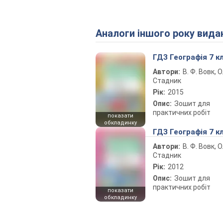
Аналоги іншого року вида
ГДЗ Географія 7 к
Автори:
В. Ф. Вовк, О.
Стадник
Рік:
2015
Опис:
Зошит для
практичних робіт
показати
обкладинку
ГДЗ Географія 7 к
Автори:
В. Ф. Вовк, О.
Стадник
Рік:
2012
Опис:
Зошит для
практичних робіт
показати
обкладинку