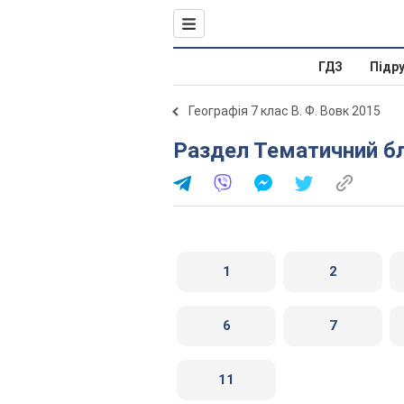
ГДЗ
Підр
Географія 7 клас В. Ф. Вовк 2015
Раздел Тематичний бл
1
2
6
7
11