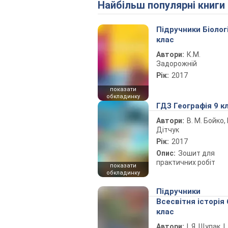
Найбільш популярні книги
Підручники Біолог
клас
Автори:
К.М.
Задорожній
Рік:
2017
показати
обкладинку
ГДЗ Географія 9 к
Автори:
В. М. Бойко, І
Дітчук
Рік:
2017
Опис:
Зошит для
практичних робіт
показати
обкладинку
Підручники
Всесвітня історія 
клас
Автори:
І. Я. Щупак, І.