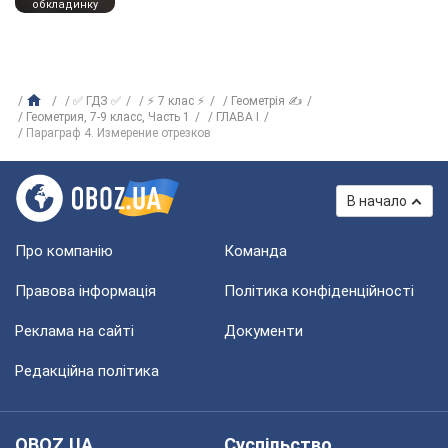
обкладинку
✅ ГДЗ ✅
⚡ 7 клас ⚡
Геометрія ✍
Геометрия, 7-9 класс, Часть 1
ГЛАВА I
Параграф 4. Измерение отрезков
В начало
Про компанію
Команда
Правова інформація
Політика конфіденційності
Реклама на сайті
Документи
Редакційна політика
OBOZ.UA
Суспільство