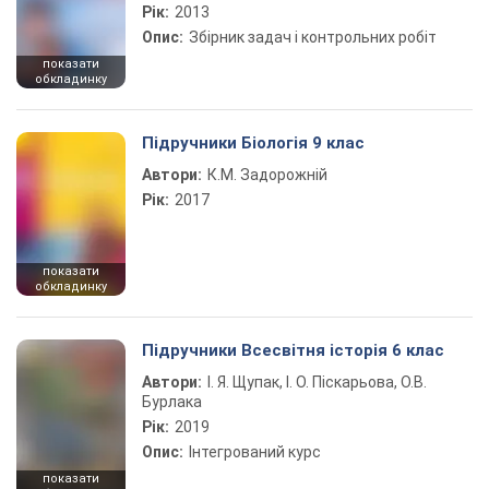
Рік:
2013
Опис:
Збірник задач і контрольних робіт
показати
обкладинку
Підручники Біологія 9 клас
Автори:
К.М. Задорожній
Рік:
2017
показати
обкладинку
Підручники Всесвітня історія 6 клас
Автори:
І. Я. Щупак, І. О. Піскарьова, О.В.
Бурлака
Рік:
2019
Опис:
Інтегрований курс
показати