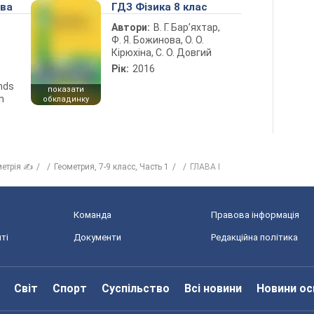
ова
ГДЗ Фізика 8 клас
Автори:
В. Г. Бар’яхтар,
Ф. Я. Божинова, О. О.
Кірюхіна, С. О. Довгий
Рік:
2016
ends
показати
n
обкладинку
метрія ✍
Геометрия, 7-9 класс, Часть 1
ГЛАВА I
Команда
Правова інформація
ті
Документи
Редакційна політика
Світ
Спорт
Суспільство
Всі новини
Новини ос