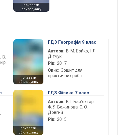
показати
обкладинку
5
ГДЗ Географія 9 клас
Автори:
В. М. Бойко, І. Л.
Дітчук
, В.
кір,
Рік:
2017
Опис:
Зошит для
практичних робіт
показати
і
обкладинку
с
ГДЗ Фізика 7 клас
Автори:
В. Г. Бар’яхтар,
Ф. Я. Божинова, С. О.
Довгий
т
Рік:
2015
показати
обкладинку