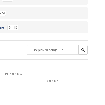
 - 53
мые
54 - 86