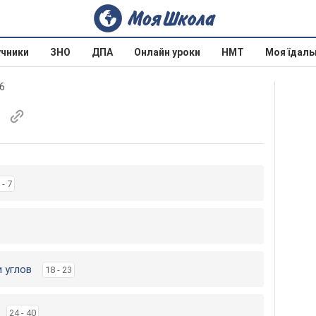
учники
ЗНО
ДПА
Онлайн уроки
НМТ
Моя їдаль
16
 - 7
 углов
18 - 23
24 - 40