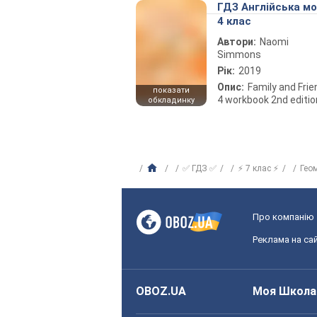
ГДЗ Англійська м
4 клас
Автори:
Naomi
Simmons
Рік:
2019
Опис:
Family and Fri
показати
4 workbook 2nd editio
обкладинку
✅ ГДЗ ✅
⚡ 7 клас ⚡
Гео
Про компанію
Реклама на сай
OBOZ.UA
Моя Школа