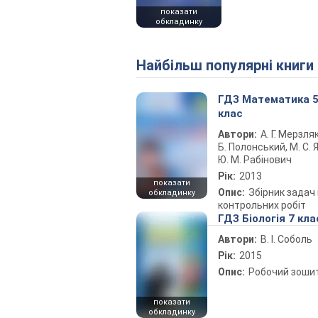
показати
обкладинку
Найбільш популярні книги
ГДЗ Математика 
клас
Автори:
А. Г. Мерзляк
Б. Полонський, М. С. Я
Ю. М. Рабінович
Рік:
2013
показати
Опис:
Збірник задач 
обкладинку
контрольних робіт
ГДЗ Біологія 7 кла
Автори:
В. І. Соболь
Рік:
2015
Опис:
Робочий зоши
показати
обкладинку