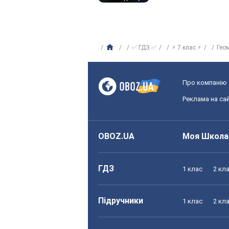
✅ ГДЗ ✅
⚡ 7 клас ⚡
Гео
Про компанію
Реклама на сай
OBOZ.UA
Моя Школа
ГДЗ
1 клас
2 кл
Підручники
1 клас
2 кл