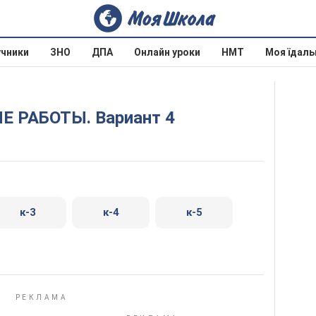
учники
ЗНО
ДПА
Онлайн уроки
НМТ
Моя їдаль
Е РАБОТЫ. Вариант 4
к-3
к-4
к-5