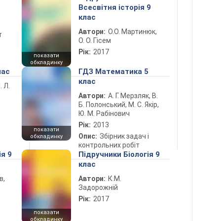
Всесвітня історія 9
клас
Автори:
О.О. Мартинюк,
т
О. О. Гісем
Рік:
2017
показати
обкладинку
лас
ГДЗ Математика 5
клас
. Л.
Автори:
А. Г. Мерзляк, В.
Б. Полонський, М. С. Якір,
Ю. М. Рабінович
Рік:
2013
показати
Опис:
Збірник задач і
обкладинку
контрольних робіт
ія 9
Підручники Біологія 9
клас
в,
Автори:
К.М.
Задорожній
Рік:
2017
показати
обкладинку