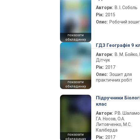
Автори:
В. І. Соболь
Рік:
2015
Опис:
Робочий зоши
показати
обкладинку
ГДЗ Географія 9 к
Автори:
В. М. Бойко, І
Дітчук
Рік:
2017
Опис:
Зошит для
практичних робіт
показати
обкладинку
Підручники Біолог
клас
Автори:
Р.В. Шаламо
Г.А. Носов, О.А.
Литовченко, М.С.
Каліберда
показати
Рік:
2017
обкладинку