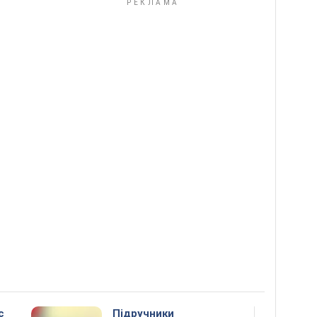
с
Підручники