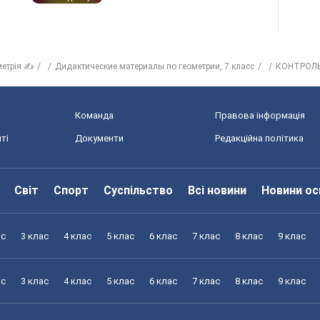
метрія ✍
Дидактические материалы по геометрии, 7 класс
КОНТРОЛ
Команда
Правова інформація
ті
Документи
Редакційна політика
Світ
Спорт
Суспільство
Всі новини
Новини ос
ас
3 клас
4 клас
5 клас
6 клас
7 клас
8 клас
9 клас
ас
3 клас
4 клас
5 клас
6 клас
7 клас
8 клас
9 клас