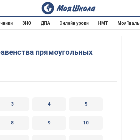
учники
ЗНО
ДПА
Онлайн уроки
НМТ
Моя їдаль
3
4
5
8
9
10