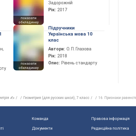
Задорожній
Рік:
2017
показати
обкладинку
Підручники
1
Українська мова 10
клас
н,
Автори:
О. П. Глазова
Рік:
2018
Опис:
Рівень стандарту
показати
рту
обкладинку
метрія ✍
Геометрия (для русских школ), 7 класс
16. Признаки равенс
Команда
Правова інформація
ті
Документи
Редакційна політика