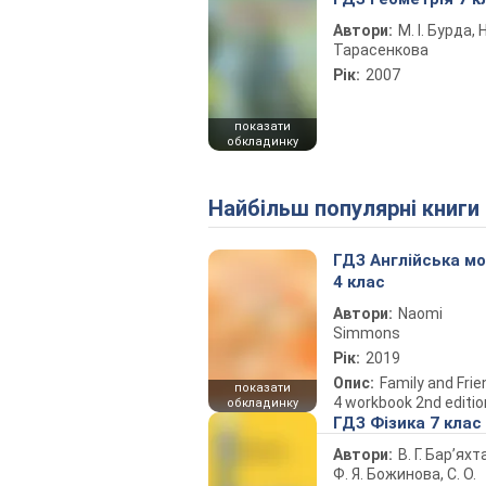
Автори:
М. І. Бурда, Н
Тарасенкова
Рік:
2007
показати
обкладинку
Найбільш популярні книги
ГДЗ Англійська м
4 клас
Автори:
Naomi
Simmons
Рік:
2019
Опис:
Family and Fri
показати
4 workbook 2nd editio
обкладинку
ГДЗ Фізика 7 клас
Автори:
В. Г. Бар’яхт
Ф. Я. Божинова, С. О.