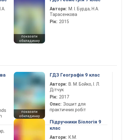
.А.
Автори:
М. І. Бурда, Н.А.
Тарасенкова
Рік:
2015
показати
обкладинку
ова
ГДЗ Географія 9 клас
Автори:
В. М. Бойко, І. Л.
Дітчук
Рік:
2017
Опис:
Зошит для
практичних робіт
ends
показати
n
обкладинку
Підручники Біологія 9
клас
ар,
Автори:
К.М.