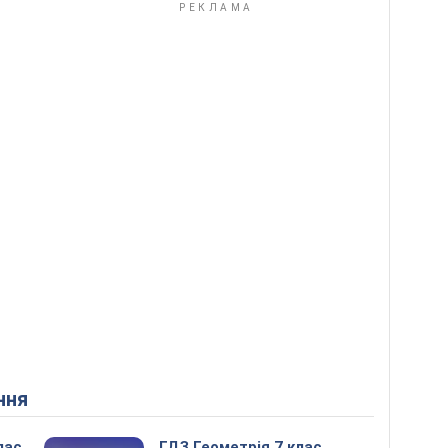
ння
лас
ГДЗ Геометрія 7 клас