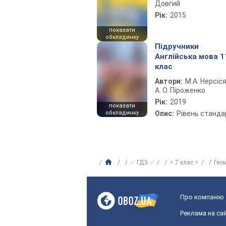
Довгий
Рік:
2015
показати
обкладинку
Підручники
Англійська мова 1
клас
Автори:
М.А. Нерсіся
А. О. Піроженко
Рік:
2019
показати
обкладинку
Опис:
Рівень станда
✅ ГДЗ ✅
⚡ 7 клас ⚡
Гео
Про компанію
Реклама на сай