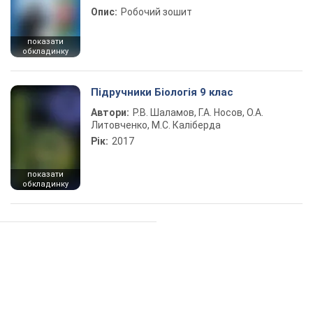
Опис:
Робочий зошит
показати
обкладинку
Підручники Біологія 9 клас
Автори:
Р.В. Шаламов, Г.А. Носов, О.А.
Литовченко, М.С. Каліберда
Рік:
2017
показати
обкладинку