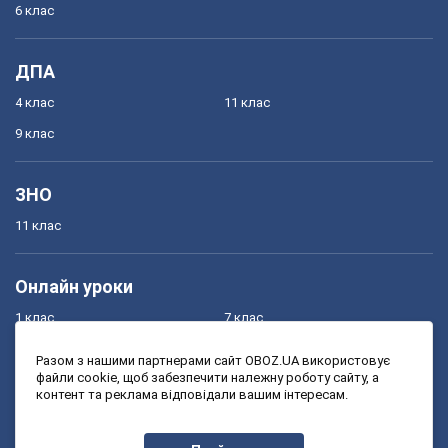
6 клас
ДПА
4 клас
11 клас
9 клас
ЗНО
11 клас
Онлайн уроки
1 клас
7 клас
2 клас
8 клас
Разом з нашими партнерами сайт OBOZ.UA використовує
файли cookie, щоб забезпечити належну роботу сайту, а
3 клас
9 клас
контент та реклама відповідали вашим інтересам.
4 клас
10 клас
5 клас
11 клас