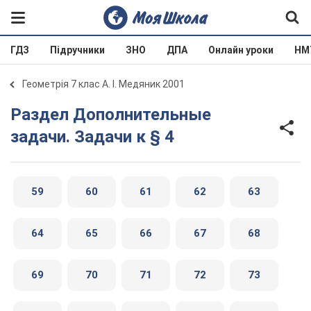
ГДЗ
Підручники
ЗНО
ДПА
Онлайн уроки
НМ
Геометрія 7 клас А. І. Медяник 2001
Раздел Дополнительные
задачи. Задачи к § 4
59
60
61
62
63
64
65
66
67
68
69
70
71
72
73