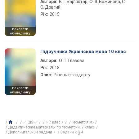
Автори:
В. Г. Бар’яхтар, Ф. Я. Божинова, С.
О. Довгий
Рік:
2015
показати
обкладинку
Підручники Українська мова 10 клас
Автори:
О. П. Глазова
Рік:
2018
Опис:
Рівень стандарту
показати
обкладинку
✅ ГДЗ ✅
⚡ 7 клас ⚡
Геометрія ✍
Дидактические материалы по геометрии, 7 класс
Дополнительные задачи
Задачи к § 4