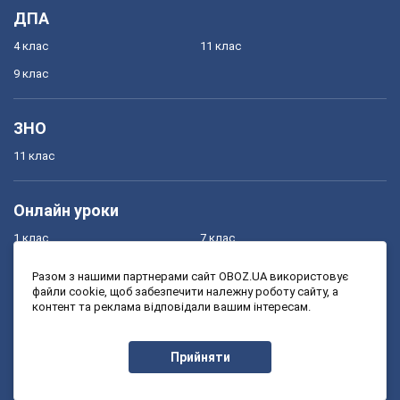
ДПА
4 клас
11 клас
9 клас
ЗНО
11 клас
Онлайн уроки
1 клас
7 клас
2 клас
8 клас
Разом з нашими партнерами сайт OBOZ.UA використовує
файли cookie, щоб забезпечити належну роботу сайту, а
3 клас
9 клас
контент та реклама відповідали вашим інтересам.
4 клас
10 клас
5 клас
11 клас
Прийняти
6 клас