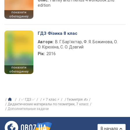
Опис:
Family and Friends 4 workbook 2nd
edition
показати
обкладинку
ГДЗ Фізика 8 клас
Автори:
В. Г. Бар’яхтар, Ф. Я. Божинова, О.
О. Кірюхіна, С. О. Довгий
Рік:
2016
показати
обкладинку
✅ ГДЗ ✅
⚡ 7 клас ⚡
Геометрія ✍
Дидактические материалы по геометрии, 7 класс
Дополнительные задачи
В начало