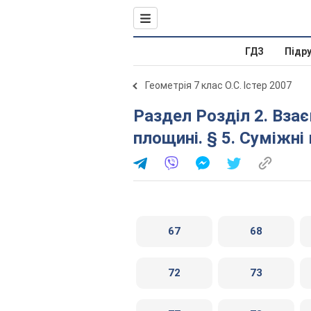
ГДЗ
Підр
Геометрія 7 клас О.С. Істер 2007
Раздел Розділ 2. Взаємне розміщення прямих на
площині. § 5. Суміжні
67
68
72
73