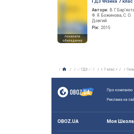
ГДЗ Фізика 7 клас
Автори:
В. Г. Бар’яхт
Ф. Я. Божинова, С. О.
Довгий
Рік:
2015
показати
обкладинку
✅ ГДЗ ✅
⚡ 7 клас ⚡
Гео
Про компанію
Реклама на сай
OBOZ.UA
Моя Школа