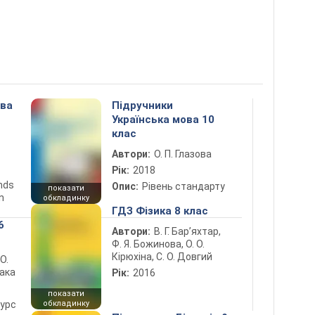
ова
Підручники
Українська мова 10
клас
Автори:
О. П. Глазова
Рік:
2018
ends
Опис:
Рівень стандарту
показати
n
обкладинку
ГДЗ Фізика 8 клас
6
Автори:
В. Г. Бар’яхтар,
Ф. Я. Божинова, О. О.
Кірюхіна, С. О. Довгий
 О.
лака
Рік:
2016
показати
курс
обкладинку