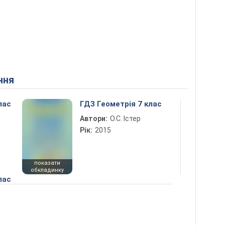
ння
лас
ГДЗ Геометрія 7 клас
Автори:
О.С. Істер
Рік:
2015
показати
обкладинку
лас