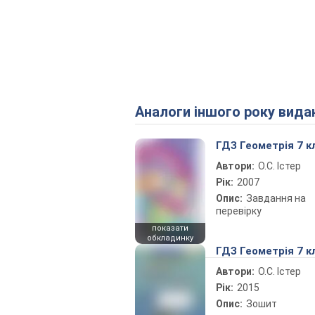
Аналоги іншого року вида
ГДЗ Геометрія 7 к
Автори:
О.С. Істер
Рік:
2007
Опис:
Завдання на
перевірку
показати
обкладинку
ГДЗ Геометрія 7 к
Автори:
О.С. Істер
Рік:
2015
Опис:
Зошит