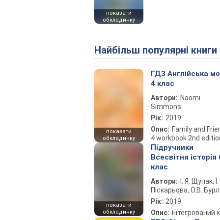
показати
обкладинку
Найбільш популярні книги
ГДЗ Англійська м
4 клас
Автори:
Naomi
Simmons
Рік:
2019
Опис:
Family and Fri
показати
4 workbook 2nd editio
обкладинку
Підручники
Всесвітня історія 
клас
Автори:
І. Я. Щупак, І.
Піскарьова, О.В. Бур
Рік:
2019
показати
обкладинку
Опис:
Інтегрований 