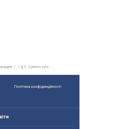
площині
§ 5. Суміжні кути
Політика конфіденційності
віти