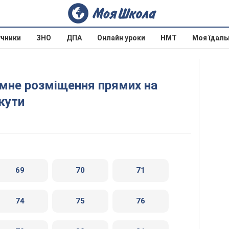
учники
ЗНО
ДПА
Онлайн уроки
НМТ
Моя їдаль
 кути
69
70
71
74
75
76