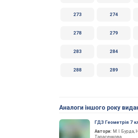
273
274
278
279
283
284
288
289
Аналоги іншого року вида
ГДЗ Геометрія 7 к
Автори:
М. І. Бурда, Н
Тарасенкова