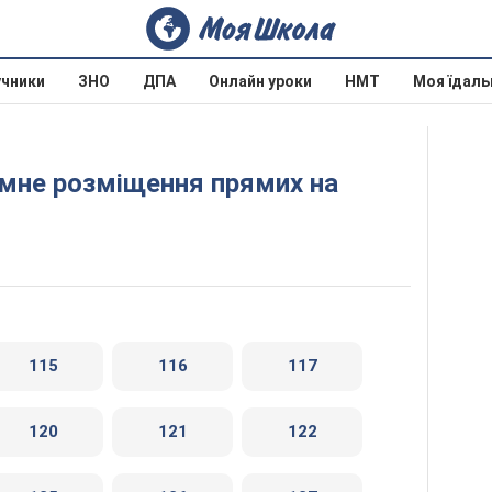
учники
ЗНО
ДПА
Онлайн уроки
НМТ
Моя їдаль
115
116
117
120
121
122