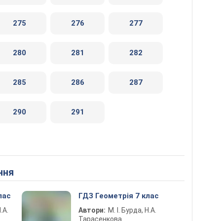
275
276
277
280
281
282
285
286
287
290
291
ння
лас
ГДЗ Геометрія 7 клас
.А.
Автори:
М. І. Бурда, Н.А.
Тарасенкова