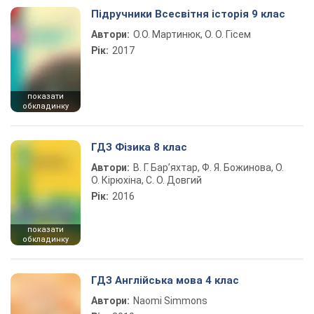
Підручники Всесвітня історія 9 клас
Автори:
О.О. Мартинюк, О. О. Гісем
Рік:
2017
показати
обкладинку
ГДЗ Фізика 8 клас
Автори:
В. Г. Бар’яхтар, Ф. Я. Божинова, О.
О. Кірюхіна, С. О. Довгий
Рік:
2016
показати
обкладинку
ГДЗ Англійська мова 4 клас
Автори:
Naomi Simmons