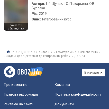
Автори:
І. Я. Щупак, І. О. Піскарьова, О.В.
Бурлака
Рік:
2019
Опис:
Інтегрований курс
показати
обкладинку
✅ ГДЗ ✅
⚡ 7 клас ⚡
Геометрія ✍
Єршова 2015
Задачі для підготовки до контрольних робіт
До КР 4
В начало
Про компанію
Команда
Правова інформація
Політика конфіденційності
Реклама на сайті
Документи