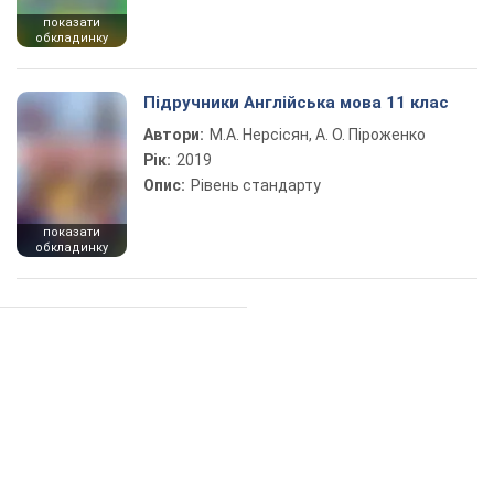
показати
обкладинку
Підручники Англійська мова 11 клас
Автори:
М.А. Нерсісян, А. О. Піроженко
Рік:
2019
Опис:
Рівень стандарту
показати
обкладинку