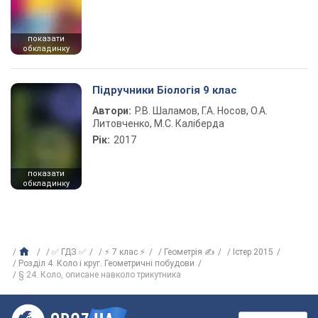
показати
обкладинку
Підручники Біологія 9 клас
Автори:
Р.В. Шаламов, Г.А. Носов, О.А.
Литовченко, М.С. Каліберда
Рік:
2017
показати
обкладинку
✅ ГДЗ ✅
⚡ 7 клас ⚡
Геометрія ✍
Істер 2015
Розділ 4. Коло і круг. Геометричні побудови
§ 24. Коло, описане навколо трикутника