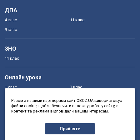
ДПА
4 клас
11 клас
9 клас
ЗНО
11 клас
Онлайн уроки
1 клас
7 клас
2 клас
8 клас
Разом з нашими партнерами сайт OBOZ.UA використовує
файли cookie, щоб забезпечити належну роботу сайту, а
3 клас
9 клас
контент та реклама відповідали вашим інтересам.
4 клас
10 клас
5 клас
11 клас
Прийняти
6 клас