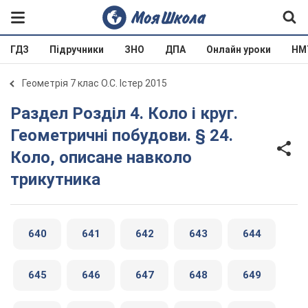
ГДЗ
Підручники
ЗНО
ДПА
Онлайн уроки
НМ
Геометрія 7 клас О.С. Істер 2015
Раздел Розділ 4. Коло і круг.
Геометричні побудови. § 24.
Коло, описане навколо
трикутника
640
641
642
643
644
645
646
647
648
649