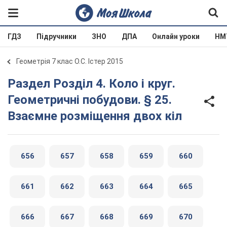
ГДЗ
Підручники
ЗНО
ДПА
Онлайн уроки
НМ
Геометрія 7 клас О.С. Істер 2015
Раздел Розділ 4. Коло і круг.
Геометричні побудови. § 25.
Взаємне розміщення двох кіл
656
657
658
659
660
661
662
663
664
665
666
667
668
669
670