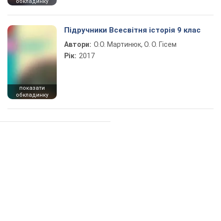
обкладинку
Підручники Всесвітня історія 9 клас
Автори:
О.О. Мартинюк, О. О. Гісем
Рік:
2017
показати
обкладинку