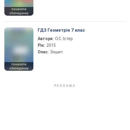
показати
обкладинку
ГДЗ Геометрія 7 клас
Автори:
О.С. Істер
Рік:
2015
Опис:
Зошит
показати
обкладинку