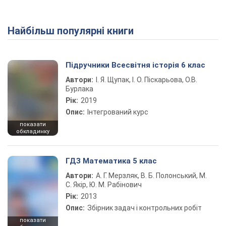
Найбільш популярні книги
Підручники Всесвітня історія 6 клас
Автори:
І. Я. Щупак, І. О. Піскарьова, О.В.
Бурлака
Рік:
2019
Опис:
Інтегрований курс
показати
обкладинку
ГДЗ Математика 5 клас
Автори:
А. Г. Мерзляк, В. Б. Полонський, М.
С. Якір, Ю. М. Рабінович
Рік:
2013
Опис:
Збірник задач і контрольних робіт
показати