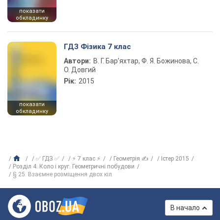
показати
обкладинку
ГДЗ Фізика 7 клас
Автори:
В. Г. Бар’яхтар, Ф. Я. Божинова, С.
О. Довгий
Рік:
2015
показати
обкладинку
✅ ГДЗ ✅
⚡ 7 клас ⚡
Геометрія ✍
Істер 2015
Розділ 4. Коло і круг. Геометричні побудови
§ 25. Взаємне розміщення двох кіл
В начало