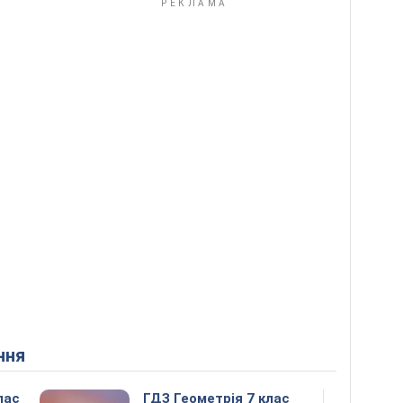
ння
лас
ГДЗ Геометрія 7 клас