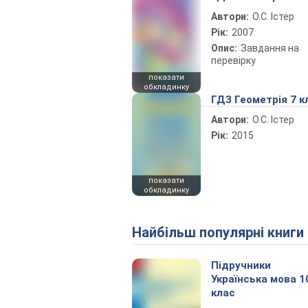
Автори:
О.С. Істер
Рік:
2007
Опис:
Завдання на
перевірку
показати
обкладинку
ГДЗ Геометрія 7 к
Автори:
О.С. Істер
Рік:
2015
показати
обкладинку
Найбільш популярні книги
Підручники
Українська мова 1
клас