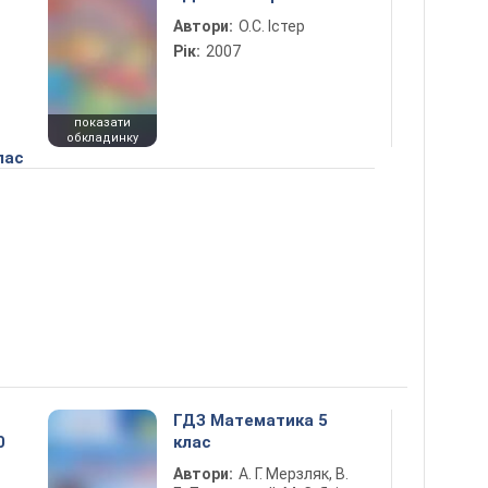
Автори:
О.С. Істер
Рік:
2007
показати
обкладинку
лас
ГДЗ Математика 5
0
клас
Автори:
А. Г. Мерзляк, В.