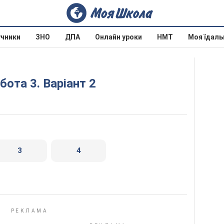
учники
ЗНО
ДПА
Онлайн уроки
НМТ
Моя їдаль
бота 3. Варіант 2
3
4