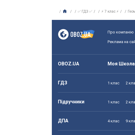
✅ ГДЗ ✅
⚡ 7 клас ⚡
Гео
Про компанію
Реклама на сай
OBOZ.UA
Моя Школа
ГДЗ
1 клас
2 кл
Підручники
1 клас
2 кл
ДПА
4 клас
9 кл