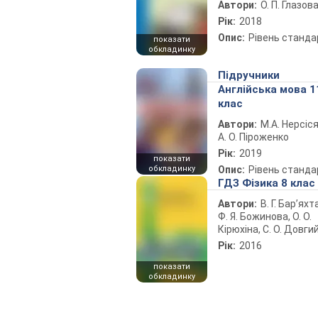
Автори:
О. П. Глазов
Рік:
2018
Опис:
Рівень станда
показати
обкладинку
Підручники
Англійська мова 1
клас
Автори:
М.А. Нерсіся
А. О. Піроженко
Рік:
2019
показати
обкладинку
Опис:
Рівень станда
ГДЗ Фізика 8 клас
Автори:
В. Г. Бар’яхт
Ф. Я. Божинова, О. О.
Кірюхіна, С. О. Довги
Рік:
2016
показати
обкладинку