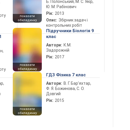
Б. Полонський, М. С. Якір,
а
Ю. М. Рабінович
Рік:
2013
рту
показати
Опис:
Збірник задач і
обкладинку
контрольних робіт
Підручники Біологія 9
1
клас
Автори:
К.М.
Задорожній
н,
Рік:
2017
показати
рту
обкладинку
ГДЗ Фізика 7 клас
ар,
Автори:
В. Г. Бар’яхтар,
Ф. Я. Божинова, С. О.
й
Довгий
Рік:
2015
показати
обкладинку