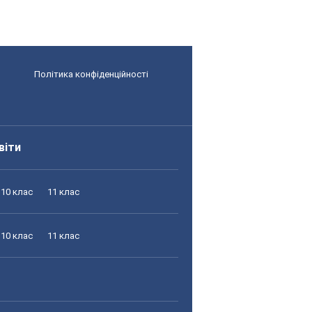
Політика конфіденційності
віти
10 клас
11 клас
10 клас
11 клас