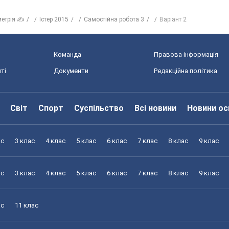
метрія ✍
Істер 2015
Самостійна робота 3
Варіант 2
Команда
Правова інформація
ті
Документи
Редакційна політика
Світ
Спорт
Суспільство
Всі новини
Новини ос
ас
3 клас
4 клас
5 клас
6 клас
7 клас
8 клас
9 клас
ас
3 клас
4 клас
5 клас
6 клас
7 клас
8 клас
9 клас
ас
11 клас