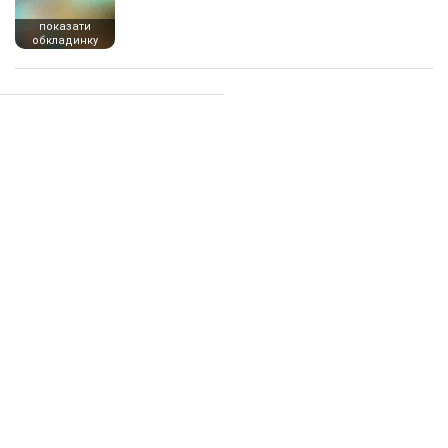
показати
обкладинку