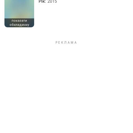
Рік:
2015
показати
обкладинку