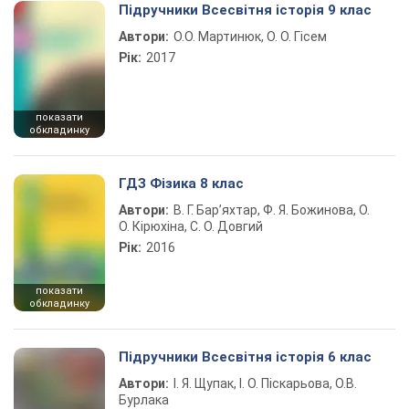
Підручники Всесвітня історія 9 клас
Автори:
О.О. Мартинюк, О. О. Гісем
Рік:
2017
показати
обкладинку
ГДЗ Фізика 8 клас
Автори:
В. Г. Бар’яхтар, Ф. Я. Божинова, О.
О. Кірюхіна, С. О. Довгий
Рік:
2016
показати
обкладинку
Підручники Всесвітня історія 6 клас
Автори:
І. Я. Щупак, І. О. Піскарьова, О.В.
Бурлака