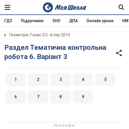
ГДЗ
Підручники
ЗНО
ДПА
Онлайн уроки
НМ
Геометрія 7 клас О.С. Істер 2015
Раздел Тематична контрольна
робота 6. Варіант 3
1
2
3
4
5
6
7
8
9