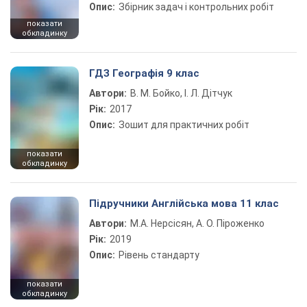
Опис:
Збірник задач і контрольних робіт
показати
обкладинку
ГДЗ Географія 9 клас
Автори:
В. М. Бойко, І. Л. Дітчук
Рік:
2017
Опис:
Зошит для практичних робіт
показати
обкладинку
Підручники Англійська мова 11 клас
Автори:
М.А. Нерсісян, А. О. Піроженко
Рік:
2019
Опис:
Рівень стандарту
показати
обкладинку