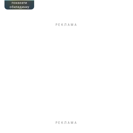
показати
обкладинку