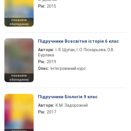
Рік:
2015
показати
обкладинку
Підручники Всесвітня історія 6 клас
Автори:
І. Я. Щупак, І. О. Піскарьова, О.В.
Бурлака
Рік:
2019
Опис:
Інтегрований курс
показати
обкладинку
Підручники Біологія 9 клас
Автори:
К.М. Задорожній
Рік:
2017