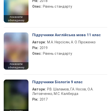
Рік:
2018
Опис:
Рівень стандарту
показати
обкладинку
Підручники Англійська мова 11 клас
Автори:
М.А. Нерсісян, А. О. Піроженко
Рік:
2019
Опис:
Рівень стандарту
показати
обкладинку
Підручники Біологія 9 клас
Автори:
Р.В. Шаламов, Г.А. Носов, О.А.
Литовченко, М.С. Каліберда
Рік:
2017