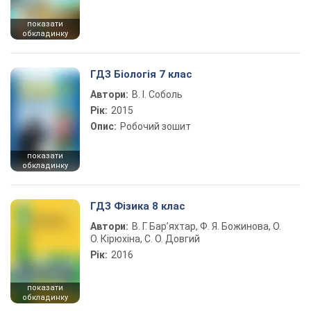
показати
обкладинку
ГДЗ Біологія 7 клас
Автори:
В. І. Соболь
Рік:
2015
Опис:
Робочий зошит
показати
обкладинку
ГДЗ Фізика 8 клас
Автори:
В. Г. Бар’яхтар, Ф. Я. Божинова, О.
О. Кірюхіна, С. О. Довгий
Рік:
2016
показати
обкладинку