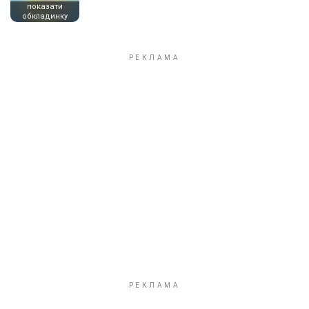
показати
обкладинку