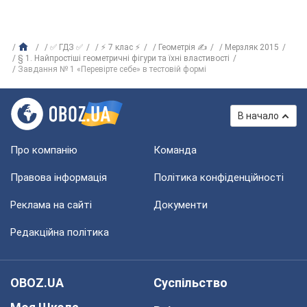
✅ ГДЗ ✅
⚡ 7 клас ⚡
Геометрія ✍
Мерзляк 2015
§ 1. Найпростіші геометричні фігури та їхні властивості
Завдання № 1 «Перевірте себе» в тестовій формі
В начало
Про компанію
Команда
Правова інформація
Політика конфіденційності
Реклама на сайті
Документи
Редакційна політика
OBOZ.UA
Суспільство