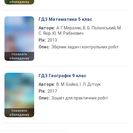
обкладинку
ГДЗ Математика 5 клас
Автори:
А. Г. Мерзляк, В. Б. Полонський, М.
С. Якір, Ю. М. Рабінович
Рік:
2013
Опис:
Збірник задач і контрольних робіт
показати
обкладинку
ГДЗ Географія 9 клас
Автори:
В. М. Бойко, І. Л. Дітчук
Рік:
2017
Опис:
Зошит для практичних робіт
показати
обкладинку