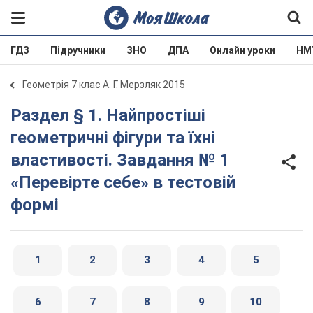
ГДЗ
Підручники
ЗНО
ДПА
Онлайн уроки
НМ
Геометрія 7 клас А. Г. Мерзляк 2015
Раздел § 1. Найпростіші
геометричні фігури та їхні
властивості. Завдання № 1
«Перевірте себе» в тестовій
формі
1
2
3
4
5
6
7
8
9
10