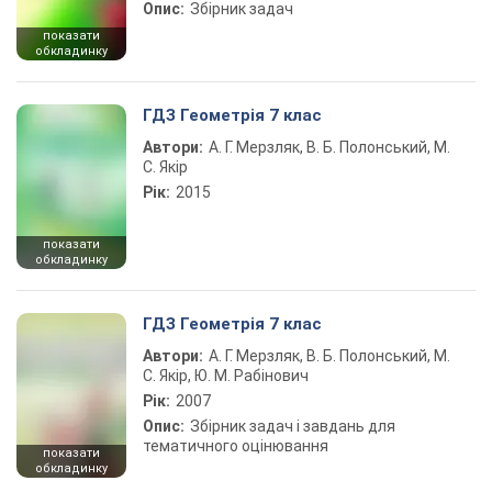
Опис:
Збірник задач
показати
обкладинку
ГДЗ Геометрія 7 клас
Автори:
А. Г. Мерзляк, В. Б. Полонський, М.
С. Якір
Рік:
2015
показати
обкладинку
ГДЗ Геометрія 7 клас
Автори:
А. Г. Мерзляк, В. Б. Полонський, М.
С. Якір, Ю. М. Рабінович
Рік:
2007
Опис:
Збірник задач і завдань для
тематичного оцінювання
показати
обкладинку