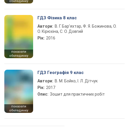
обкладинку
ГДЗ Фізика 8 клас
Автори:
В. Г. Бар’яхтар, Ф. Я. Божинова, О.
О. Кірюхіна, С. О. Довгий
Рік:
2016
показати
обкладинку
ГДЗ Географія 9 клас
Автори:
В. М. Бойко, І. Л. Дітчук
Рік:
2017
Опис:
Зошит для практичних робіт
показати
обкладинку