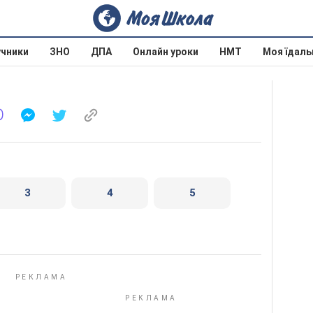
учники
ЗНО
ДПА
Онлайн уроки
НМТ
Моя їдаль
3
4
5