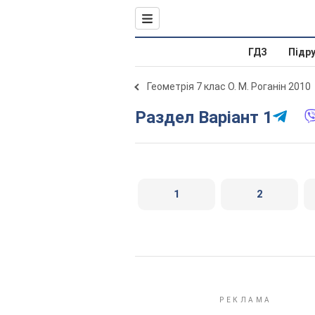
ГДЗ
Підр
Геометрія 7 клас О. М. Роганін 2010
Раздел Варіант 1
1
2