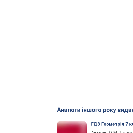
Аналоги іншого року вида
ГДЗ Геометрія 7 к
Автори:
О. М. Рогані