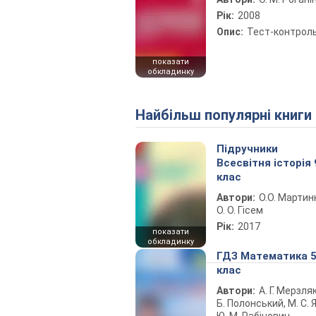
Рік:
2008
Опис:
Тест-контрол
показати
обкладинку
Найбільш популярні книги
Підручники
Всесвітня історія 
клас
Автори:
О.О. Мартин
О. О. Гісем
Рік:
2017
показати
обкладинку
ГДЗ Математика 
клас
Автори:
А. Г. Мерзляк
Б. Полонський, М. С. Я