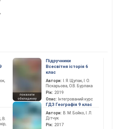
ь
Підручники
9
Всесвітня історія 6
клас
юк,
Автори:
І. Я. Щупак, І. О.
Піскарьова, О.В. Бурлака
Рік:
2019
показати
обкладинку
Опис:
Інтегрований курс
5
ГДЗ Географія 9 клас
Автори:
В. М. Бойко, І. Л.
Дітчук
, В.
кір,
Рік:
2017