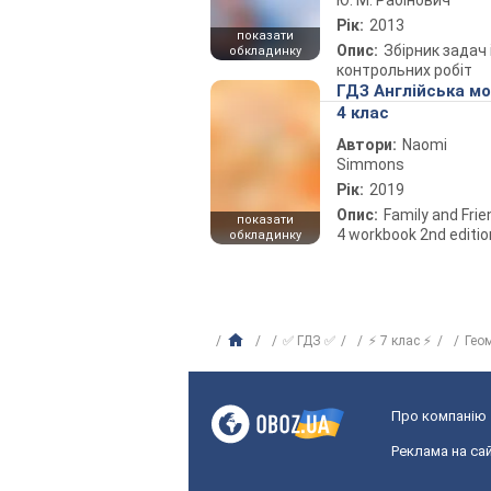
Ю. М. Рабінович
Рік:
2013
показати
Опис:
Збірник задач 
обкладинку
контрольних робіт
ГДЗ Англійська м
4 клас
Автори:
Naomi
Simmons
Рік:
2019
Опис:
Family and Fri
показати
4 workbook 2nd editio
обкладинку
✅ ГДЗ ✅
⚡ 7 клас ⚡
Гео
Про компанію
Реклама на сай