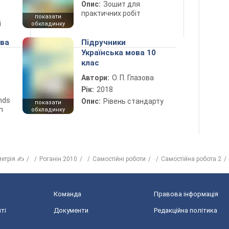
Опис:
Зошит для
практичних робіт
показати
і
обкладинку
ова
Підручники
Українська мова 10
клас
Автори:
О. П. Глазова
Рік:
2018
ends
Опис:
Рівень стандарту
показати
n
обкладинку
метрія ✍
Роганін 2010
Самостійні роботи
Самостійна робота 2
Команда
Правова інформація
ті
Документи
Редакційна політика