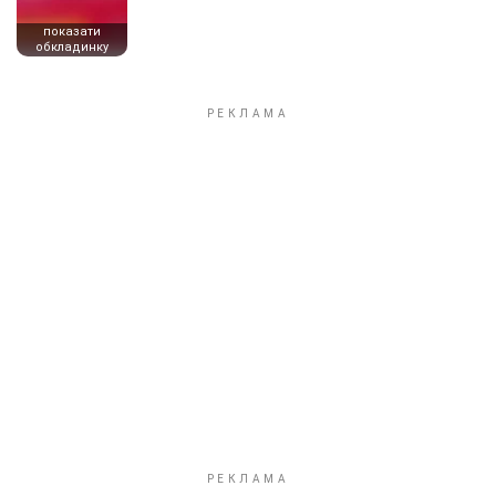
показати
обкладинку