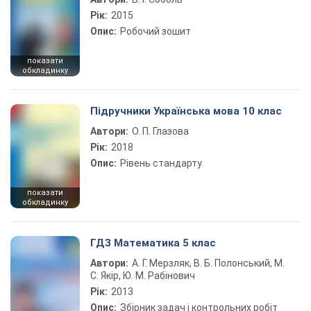
Рік:
2015
Опис:
Робочий зошит
показати
обкладинку
Підручники Українська мова 10 клас
Автори:
О. П. Глазова
Рік:
2018
Опис:
Рівень стандарту
показати
обкладинку
ГДЗ Математика 5 клас
Автори:
А. Г. Мерзляк, В. Б. Полонський, М.
С. Якір, Ю. М. Рабінович
Рік:
2013
Опис:
Збірник задач і контрольних робіт