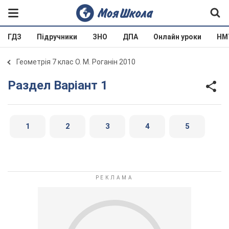
ГДЗ
Підручники
ЗНО
ДПА
Онлайн уроки
НМ
Геометрія 7 клас О. М. Роганін 2010
Раздел Варіант 1
1
2
3
4
5