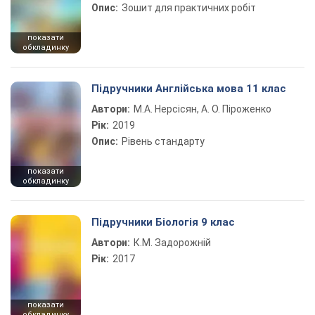
Опис:
Зошит для практичних робіт
показати
обкладинку
Підручники Англійська мова 11 клас
Автори:
М.А. Нерсісян, А. О. Піроженко
Рік:
2019
Опис:
Рівень стандарту
показати
обкладинку
Підручники Біологія 9 клас
Автори:
К.М. Задорожній
Рік:
2017
показати
обкладинку