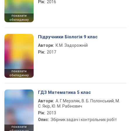
Рік:
2016
показати
обкладинку
Підручники Біологія 9 клас
Автори:
К.М. Задорожній
Рік:
2017
показати
обкладинку
ГДЗ Математика 5 клас
Автори:
А. Г. Мерзляк, В. Б. Полонський, М.
С. Якір, Ю. М. Рабінович
Рік:
2013
Опис:
Збірник задач і контрольних робіт
показати
обкладинку