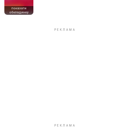
показати
обкладинку