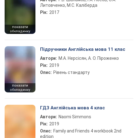
Литовченко, М.С. Каліберда
Рік:
2017
показати
обкладинку
Підручники Англійська мова 11 клас
Автори:
М.А. Нерсісян, А. О. Піроженко
Рік:
2019
Опис:
Рівень стандарту
показати
обкладинку
ГДЗ Англійська мова 4 клас
Автори:
Naomi Simmons
Рік:
2019
Опис:
Family and Friends 4 workbook 2nd
edition