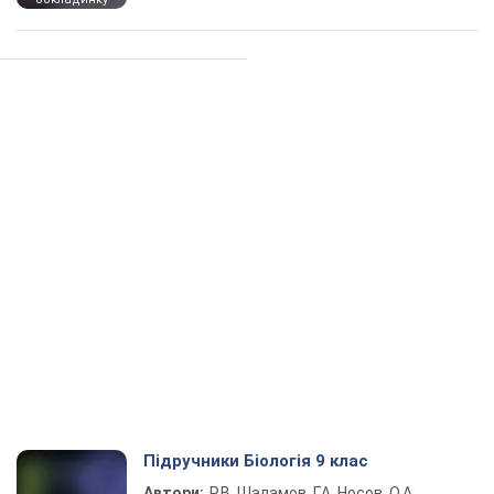
Підручники Біологія 9 клас
Автори:
Р.В. Шаламов, Г.А. Носов, О.А.