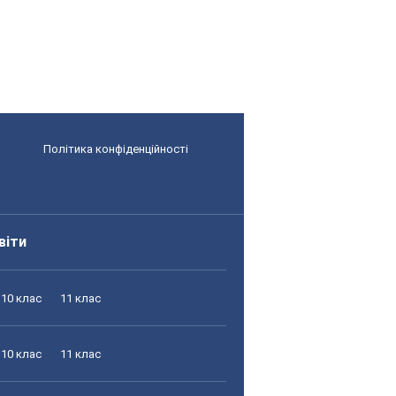
Політика конфіденційності
віти
10 клас
11 клас
10 клас
11 клас