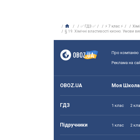
✅ ГДЗ ✅
⚡ 7 клас ⚡
Хім
§ 19. Хімічні властивості кисню. Умови в
Про компанію
Реклама на сай
OBOZ.UA
Моя Школа
ГДЗ
1 клас
2 кл
Підручники
1 клас
2 кл