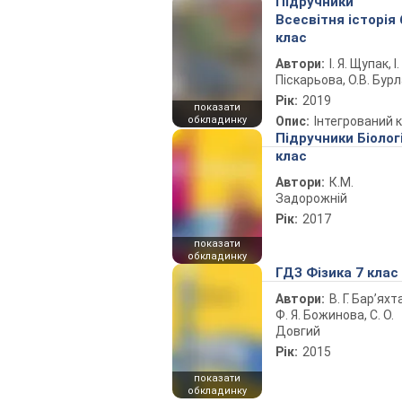
Підручники
Всесвітня історія 
клас
Автори:
І. Я. Щупак, І.
Піскарьова, О.В. Бур
Рік:
2019
показати
обкладинку
Опис:
Інтегрований 
Підручники Біолог
клас
Автори:
К.М.
Задорожній
Рік:
2017
показати
обкладинку
ГДЗ Фізика 7 клас
Автори:
В. Г. Бар’яхт
Ф. Я. Божинова, С. О.
Довгий
Рік:
2015
показати
обкладинку