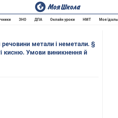
учники
ЗНО
ДПА
Онлайн уроки
НМТ
Моя їдаль
ті кисню. Умови виникнення й