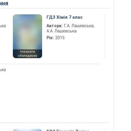
ння
ГДЗ Хімія 7 клас
ька
Автори:
Г. А. Лашевська,
А.А. Лашевська
Рік:
2015
показати
обкладинку
ька