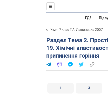
ГДЗ
Підр
Хімія 7 клас Г. А. Лашевська 2007
Раздел Тема 2. Прості речовини метали і неметали. §
19. Хімічні властивос
припинення горіння
1
3