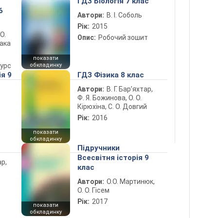
ГДЗ Біологія 7 клас
6
Автори:
В. І. Соболь
Рік:
2015
 О.
Опис:
Робочий зошит
лака
показати
курс
обкладинку
ія 9
ГДЗ Фізика 8 клас
Автори:
В. Г. Бар’яхтар,
Ф. Я. Божинова, О. О.
Кірюхіна, С. О. Довгий
Рік:
2016
показати
обкладинку
Підручники
Всесвітня історія 9
ар,
клас
Автори:
О.О. Мартинюк,
О. О. Гісем
Рік:
2017
показати
обкладинку