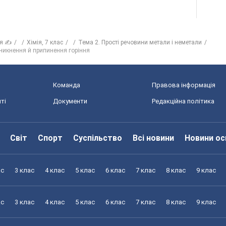
ія ✍
Хiмiя, 7 клас
Тема 2. Прості речовини метали і неметали
иникнення й припинення горіння
Команда
Правова інформація
ті
Документи
Редакційна політика
Світ
Спорт
Суспільство
Всі новини
Новини ос
ас
3 клас
4 клас
5 клас
6 клас
7 клас
8 клас
9 клас
ас
3 клас
4 клас
5 клас
6 клас
7 клас
8 клас
9 клас