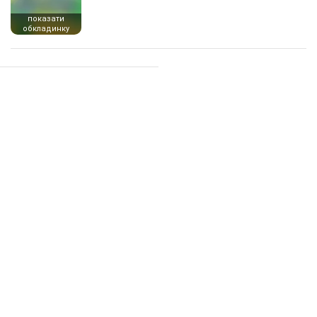
показати
обкладинку