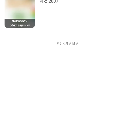
Рік:
2007
показати
обкладинку