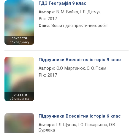
ГДЗ Географія 9 клас
Автори:
В. М. Бойко, І. Л. Дітчук
Рік:
2017
Опис:
Зошит для практичних робіт
показати
обкладинку
Підручники Всесвітня історія 9 клас
Автори:
О.О. Мартинюк, О. О. Гісем
Рік:
2017
показати
обкладинку
Підручники Всесвітня історія 6 клас
Автори:
І. Я. Щупак, І. О. Піскарьова, О.В.
Бурлака