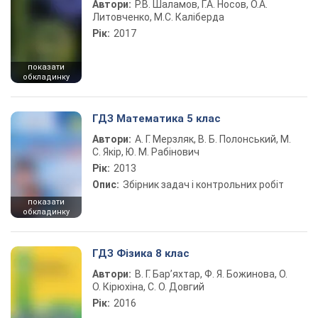
Автори:
Р.В. Шаламов, Г.А. Носов, О.А.
Литовченко, М.С. Каліберда
Рік:
2017
показати
обкладинку
ГДЗ Математика 5 клас
Автори:
А. Г. Мерзляк, В. Б. Полонський, М.
С. Якір, Ю. М. Рабінович
Рік:
2013
Опис:
Збірник задач і контрольних робіт
показати
обкладинку
ГДЗ Фізика 8 клас
Автори:
В. Г. Бар’яхтар, Ф. Я. Божинова, О.
О. Кірюхіна, С. О. Довгий
Рік:
2016