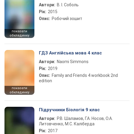
Автори:
В. І. Соболь
Рік:
2015
Опис:
Робочий зошит
показати
обкладинку
ГДЗ Англійська мова 4 клас
Автори:
Naomi Simmons
Рік:
2019
Опис:
Family and Friends 4 workbook 2nd
edition
показати
обкладинку
Підручники Біологія 9 клас
Автори:
Р.В. Шаламов, Г.А. Носов, О.А.
Литовченко, М.С. Каліберда
Рік:
2017