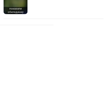
показати
обкладинку