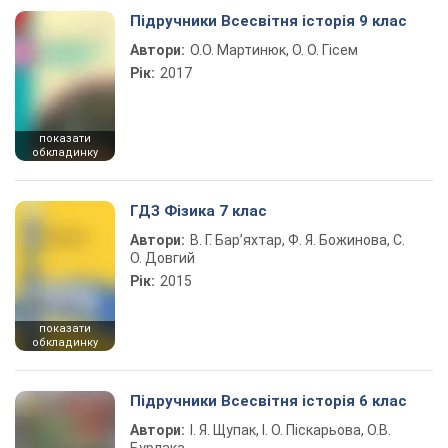
Підручники Всесвітня історія 9 клас
Автори:
О.О. Мартинюк, О. О. Гісем
Рік:
2017
показати
обкладинку
ГДЗ Фізика 7 клас
Автори:
В. Г. Бар’яхтар, Ф. Я. Божинова, С.
О. Довгий
Рік:
2015
показати
обкладинку
Підручники Всесвітня історія 6 клас
Автори:
І. Я. Щупак, І. О. Піскарьова, О.В.
Бурлака